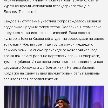
«Криминального чтива», чтобы как Ума Турман словить
кураж во время исполнения легендарного танца с
Джоном Траволтой.
Каждое выступление участниц сопровождалось мощной
поддержкой родных факультетов. Особенно в этом плане
преуспел механико-технологический. Ради своего
культорга Елены Кирщиной студенты воссоздали на сцене
тот самый «белый свет, где трутся зимой медведи о
земную ось». На сцене происходило невероятное: под
«ла-ла-ла» земля реально вертелась, зарницы сверкали,
туман клубился. И над всем этим пританцовывала хрупкая
девушка в бриджах и футболке, как у Натальи Варлей.
Когда же на сцену вышел двухметровый белый медведь,
зал взорвался аплодисментами.