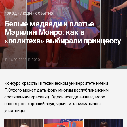
БЛИЦ-ОПРОС
ГОРОД
/
ЛЮДИ
/
СОБЫТИЯ
АФИША
Белые медведи и платье
Мэрилин Монро: как в
«политехе» выбирали принцессу
16.03.2018
3030
Конкурс красоты в техническом университете имени
П.Сухого может дать фору многим республиканским
состязаниям красавиц. Здесь всегда аншлаг, море
спонсоров, хороший звук, яркие и харизматичные
участницы.