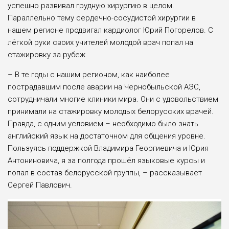
успешно развивал грудную хирургию в целом.
Параллельно те­му сердечно-сосудистой хирургии в
нашем регионе продвигал кардиолог Юрий Погорелов. С
лёгкой руки своих учителей молодой врач по­пал на
стажировку за рубеж.
– В те годы с нашим регионом, как наиболее
пострадавшим после ава­рии на Чернобыльской АЭС,
сотруд­ничали многие клиники мира. Они с удовольствием
принимали на стажи­ровку молодых белорусских врачей.
Правда, с одним условием – необ­ходимо было знать
английский язык на достаточном для общения уров­не.
Пользуясь поддержкой Владими­ра Георгиевича и Юрия
Антониновича, я за полгода прошёл языковые курсы и
попал в состав бе­лорусской группы, – рассказывает
Сергей Павлович.