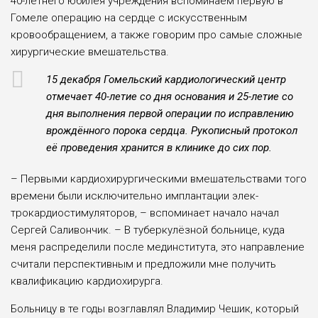
40-летнего юбилея учреждения вспоминаем пер­вую в
Гомеле операцию на сердце с искусственным
кровообращением, а также говорим про самые сложные
хи­рургические вмешательства.
15 декабря Гомельский кардиологический центр
отмечает 40-летие со дня основания и 25-летие со
дня выполнения первой операции по исправле­нию
врождённого порока серд­ца. Рукописный протокол
её проведения хранится в клинике до сих пор.
– Первыми кардиохирургически­ми вмешательствами того
времени бы­ли исключительно имплантации элек­
трокардиостимуляторов, – вспомина­ет начало начал
Сергей Саливончик. – В туберкулёзной больнице, куда
меня распределили после мединститу­та, это направление
считали перспек­тивным и предложили мне получить
квалификацию кардиохирурга.
Больницу в те годы возглавлял Владимир Чешик, который