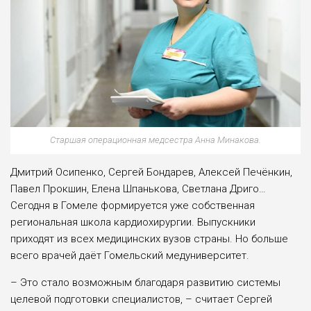
Старшая операционная медсестра Анна Минакова.
Дмитрий Осипенко, Сергей Бонда­рев, Алексей Печёнкин,
Павел Прок­шин, Елена Шпанькова, Светлана Дри­го…
Сегодня в Гомеле формируется уже собственная
региональная школа кар­диохирургии. Выпускники
приходят из всех медицинских вузов страны. Но больше
всего врачей даёт Гомельский медуниверситет.
– Это стало возможным благода­ря развитию системы
целевой подго­товки специалистов, – считает Сер­гей