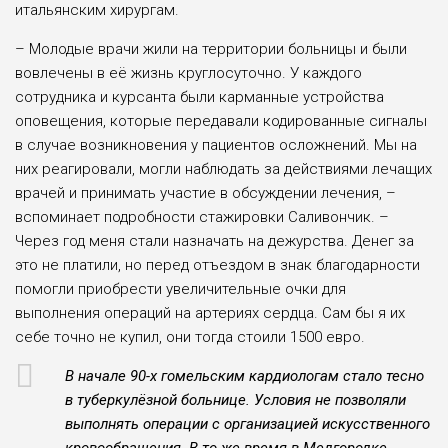
итальянским хирургам.
– Молодые врачи жили на терри­тории больницы и были
вовлечены в её жизнь круглосуточно. У каждо­го
сотрудника и курсанта были кар­манные устройства
оповещения, кото­рые передавали кодированные сигна­лы
в случае возникновения у пациен­тов осложнений. Мы на
них реагиро­вали, могли наблюдать за действиями лечащих
врачей и принимать участие в обсуждении лечения, –
вспоминает подробности стажировки Саливончик. –
Через год меня стали назначать на дежурства. Денег за
это не платили, но перед отъездом в знак благодарности
помогли приобрести увеличительные очки для
выполнения операций на ар­териях сердца. Сам бы я их
себе точно не купил, они тогда стоили 1500 евро.
В начале 90-х гомельским кардиоло­гам стало тесно
в туберкулёзной боль­нице. Условия не позволяли
выполнять операции с организацией искусствен­ного