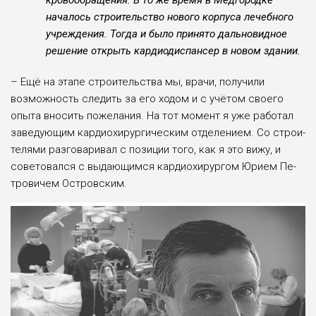
кровообращения. В то же время в Медгородке
началось строительство нового корпуса лечебного
учреждения. Тогда и было принято дальновидное
решение открыть кардиодиспансер в новом здании.
– Ещё на этапе строительства мы, врачи, получили
возможность следить за его ходом и с учётом своего
опыта вносить пожелания. На тот момент я уже работал
заведующим кардиохи­рургическим отделением. Со строи­
телями разговаривал с позиции того, как я это вижу, и
советовался с выда­ющимся кардиохирургом Юрием Пе­
тровичем Островским.