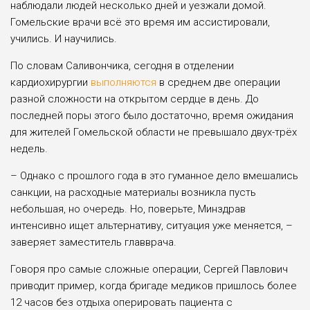
наблюдали людей несколько дней и уез­жали домой.
Гомельские врачи всё это время им ассистировали,
учились. И научились.
По словам Саливончика, сегодня в отделении
кардиохирургии
выполня­ются
в среднем две операции
разной сложности на открытом сердце в день. До
последней поры этого было достаточно, время ожидания
для жите­лей Гомельской области не превышало двух-трёх
недель.
– Однако с прошлого года в это гу­манное дело вмешались
санкции, на расходные материалы возникла пусть
небольшая, но очередь. Но, поверьте, Минздрав
интенсивно ищет альтерна­тиву, ситуация уже меняется, –
заве­ряет заместитель главврача.
Говоря про самые сложные опера­ции, Сергей Павлович
приводит при­мер, когда бригаде медиков пришлось более
12 часов без отдыха опериро­вать пациента с