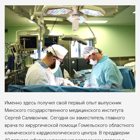
Именно здесь получил свой пер­вый опыт выпускник
Минского госу­дарственного медицинского институ­та
Сергей Саливончик. Сегодня он за­меститель главного
врача по хирурги­ческой помощи Гомельского област­ного
клинического кардиологическо­го центра. В преддверии