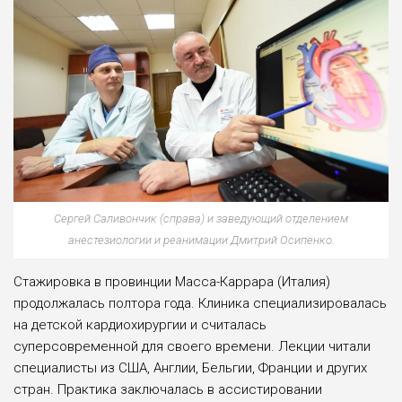
Сергей Саливончик (справа) и заведующий отделением
анестезиологии и реанимации Дмитрий Осипенко.
Стажировка в провинции Масса-Каррара (Италия)
продолжалась пол­тора года. Клиника специализирова­лась
на детской кардиохирургии и счи­талась
суперсовременной для свое­го времени. Лекции читали
специали­сты из США, Англии, Бельгии, Фран­ции и других
стран. Практика заклю­чалась в ассистировании