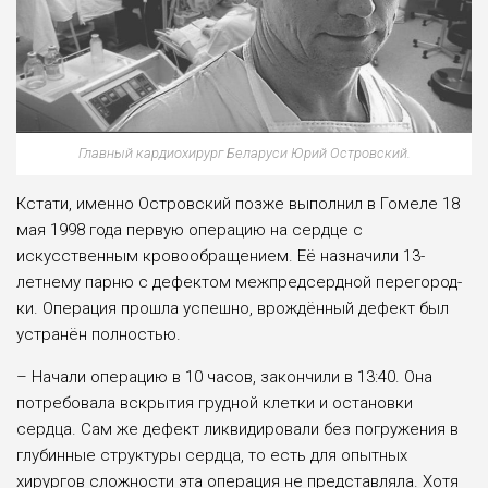
Главный кардиохирург Беларуси Юрий Островский.
Кстати, именно Островский поз­же выполнил в Гомеле 18
мая 1998 года первую операцию на сердце с
искусственным кро­вообращением. Её назначи­ли 13-
летнему парню с дефек­том межпредсердной перегород­
ки. Операция прошла успешно, врождённый дефект был
устра­нён полностью.
– Начали операцию в 10 часов, за­кончили в 13:40. Она
потребовала вскрытия грудной клетки и остановки
сердца. Сам же дефект ликвидировали без погружения в
глубинные структуры сердца, то есть для опытных
хирургов сложности эта операция не представля­ла. Хотя