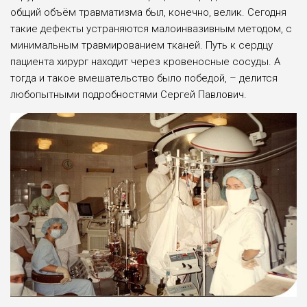
общий объём травматизма был, конечно, велик. Сегодня
такие дефек­ты устраняются малоинвазивным ме­тодом, с
минимальным травмировани­ем тканей. Путь к сердцу
пациента хи­рург находит через кровеносные сосу­ды. А
тогда и такое вмешательство бы­ло победой, – делится
любопытными подробностями Сергей Павлович.