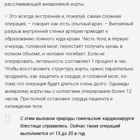
расслаивающей анев­ризмой аорты.
– Это всегда экстренная и, пожа­луй, самая сложная
операция, – го­ворит как есть опытный врач. – Вне­запный
разрыв внутренней стенки ар­терии приводит к
образованию лож­ного хода крови. Часть тела, в первую
очередь, головной мозг, перестаёт по­лучать кровь в
полном объёме, и че­ловек погибает. Если не
оперировать, летальность составляет 1 процент в час.
Чтобы восстановить структуру аорты, нужно параллельно
продумать, как за­щитить и сердце, и головной мозг, по­
тому что операция будет длиться очень долго. Однажды
аневризму аорты мы с коллегами оперировали более 12
часов. При полной остановке сердца пациен­та и
охлаждении тела.
С этим вызовом природы гомельские кардиохирурги
блестяще справились. Сейчас таких операций
выполняется от 15 до 20 в год.