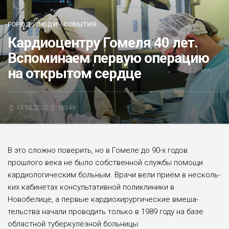
БЛИЦ-ОПРОС
ГОРОД
/
ЛЮДИ
/
СОБЫТИЯ
АФИША
Кардиоцентру Гомеля 40 лет.
Вспоминаем первую операцию
на открытом сердце
14.12.2023
18549
В это сложно поверить, но в Гомеле до 90-х годов
прошлого века не было собственной службы помощи
кардиологическим боль­ным. Врачи вели приём в несколь­
ких кабинетах консультативной поликлиники в
Новобелице, а пер­вые кардиохирургические вмеша­
тельства начали проводить толь­ко в 1989 году на базе
областной туберкулёзной больницы.