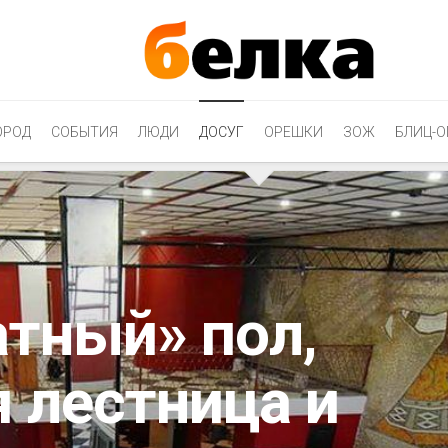
ОРОД
СОБЫТИЯ
ЛЮДИ
ДОСУГ
ОРЕШКИ
ЗОЖ
БЛИЦ-О
тный» пол,
 лестница и