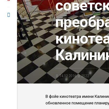
советск
преобр
киноте
Калини
14.12.2016
2522
В фойе кинотеатра имени Калини
обновленное помещение планиру