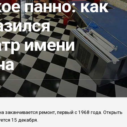
ое панно: как
азился
атр имени
на
на заканчивается ремонт, первый с 1968 года. Открыть
ется 15 декабря.