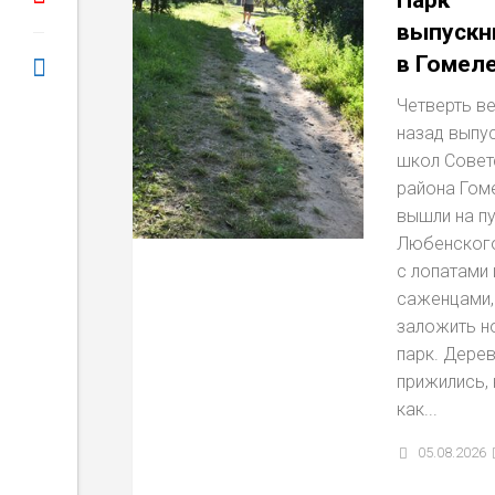
Парк
выпускн
в Гомел
Четверть в
назад вы­пу
школ Совет
района Гом
вышли на п
Любенского
с лопатами 
саженца­ми,
заложить н
парк. Дере
прижились, 
как...
05.08.2026