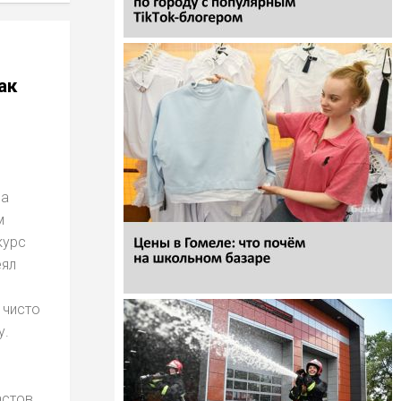
ак
на
м
курс
еял
 чисто
у.
стов,