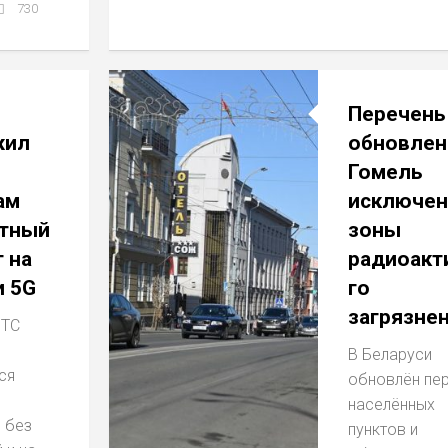
730
Перечень
жил
обновлен
Гомель
ам
исключен
тный
зоны
 на
радиоакт
и 5G
го
загрязне
МТС
В Беларуси
ся
обновлён пе
населённых
 без
пунктов и