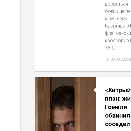
ворваться
большие п
к лучшему!
Квартира в 
флагмански
кроссовер 
X80,...
05.08.2026
«Хитрый
план: жи
Гомеля
обвинил
соседей