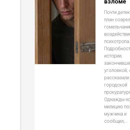
взломе
Почти дете
план созрел
гомельчани
воздействи
психотропа
Подробнос
истории,
закончивше
уголовкой, 
рассказали
городской
прокуратур
Однажды н
милицию по
мужчина и
сообщил,...