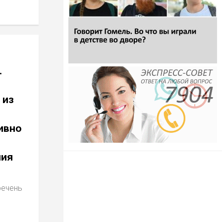
.
 из
ивно
ния
речень