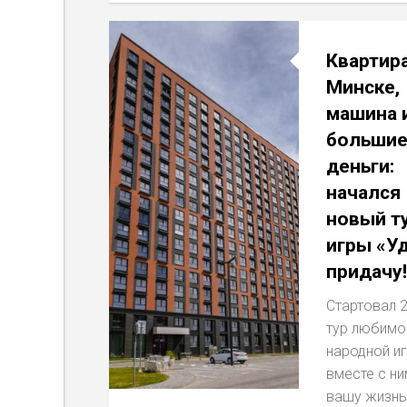
Квартира
Минске,
машина 
больши
деньги:
начался
новый т
игры «Уд
придачу!
Стартовал 2
тур любимо
народной иг
вместе с ни
вашу жизнь