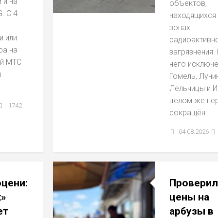
 и на
объектов,
. С 4
находящихся
зонах
и или
радиоактивн
фа на
загрязнения.
й МТС
него исключ
ы
Гомель, Луни
Лельчицы и И
целом же пе
1742
сокращён...
04.08.2026
оцени:
Проверил
»
цены на
ет
арбузы в