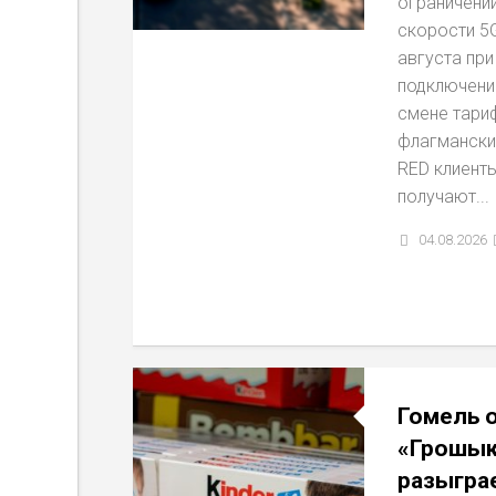
ограничений
скорости 5G
августа при
подключени
смене тари
флагмански
RED клиент
получают...
04.08.2026
Гомель 
«Грошык
разыгра