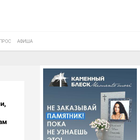
ПРОС
АФИША
и,
ам