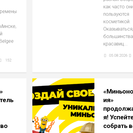
как часто он
еремены
пользуются
косметикой.
Минске,
Оказываться,
й
большинства
Belgee
красавиц...
05.08.2026
152
»
«Миньон
тель
ия»
продолжа
я! Успейт
 во
собрать 