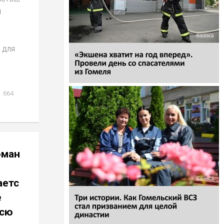
и
 для
664
оман
етс
е
всю