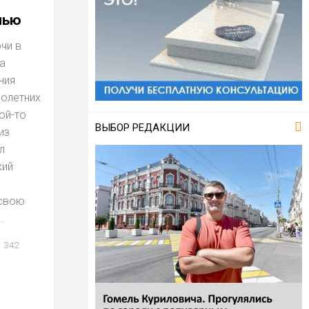
чью
чи в
а
ния
олетних
ой-то
ВЫБОР РЕДАКЦИИ
из
л
кий
 свою
.
342