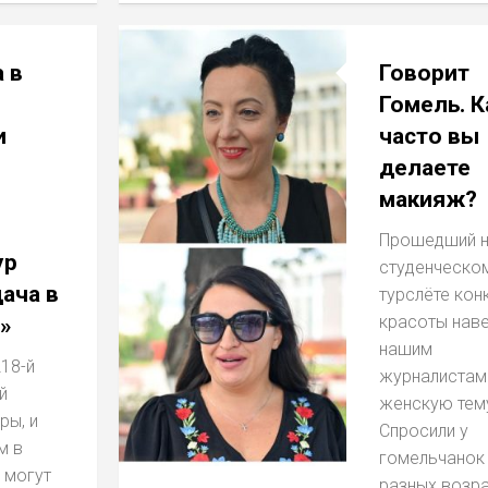
 в
Говорит
Гомель. К
и
часто вы
е
делаете
макияж?
Прошедший 
ур
студенческо
ача в
турслёте кон
красоты нав
»
нашим
18-й
журналистам
й
женскую тем
ры, и
Спросили у
м в
гомельчанок
 могут
разных возра