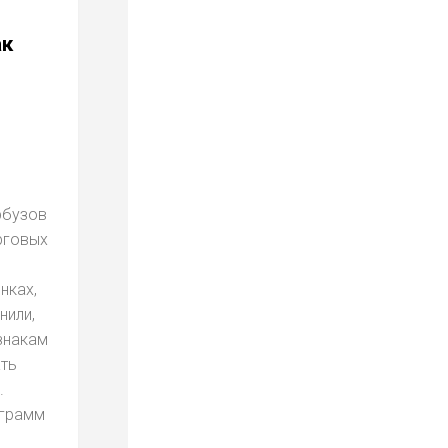
ак
рбузов
рговых
нках,
нили,
знакам
ть
.
ограмм