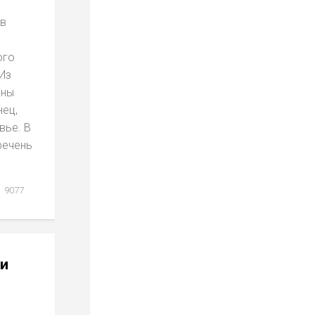
 в
ого
 Из
ены
нец,
вье. В
речень
9077
и