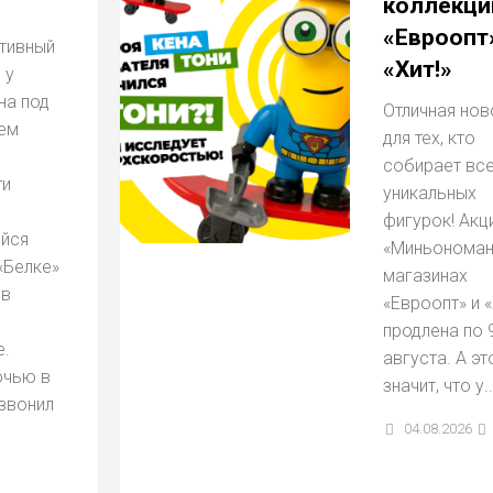
коллекци
«Евроопт
ктивный
«Хит!»
 у
на под
Отличная нов
ем
для тех, кто
.
собирает все
ти
уникальных
фигурок! Акц
йся
«Миньономан
«Белке»
магазинах
 в
«Евроопт» и «
продлена по 
е.
августа. А эт
очью в
значит, что у..
звонил
04.08.2026