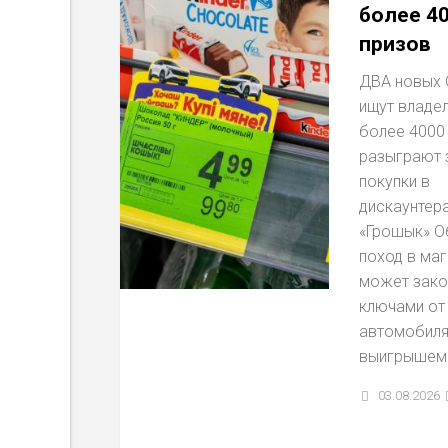
более 4
призов
ДВА новых 
ищут владел
более 4000
разыграют 
покупки в
дискаунтер
«Грошык» О
поход в маг
может зако
ключами от
автомобиля
выигрышем.
03.08.2026