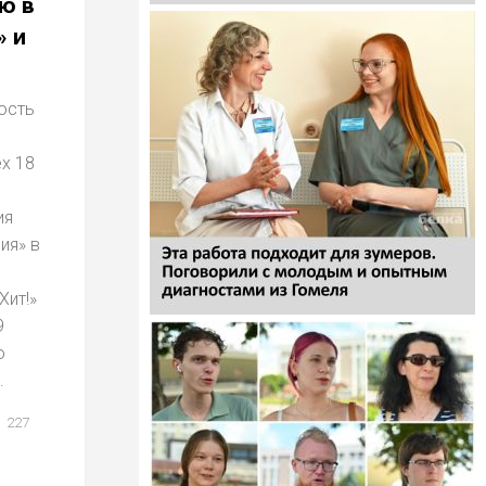
ю в
» и
ость
х 18
ия
ия» в
Хит!»
9
о
.
227