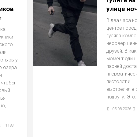
гулять на
иков
улице но
е
В два часа но
центре город
ека
гуляла компа
скники
несовершенн
ского
друзей. В как
еля
момент один 
устырь у
парней доста
 озе­ра
пневматичес
и
пистолет и
 чтобы
выстрелил в
овый
подругу. Это..
вья
но,
05.08.2026
1183