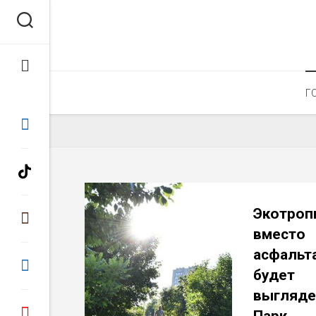
Перейти
к
содержанию
Г
Экотроп
вместо
асфальта
будет
выгляде