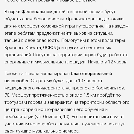
16:30 стартует праздник «Модное детство».
В
парке Фестивальном
детей в игровой форме будут
обучать азам безопасности. Организаторы подготовили
для них маршрут командной игры-путешествия. На каждом
этапе ребятам предложат найти выход из ситуации,
таящей в себе опасность. Помогут им в этом волонтёры
Красного Креста, ОСВОДа и других общественных
организаций. Попутно на территории парка будут работать
спортивные и музыкальные площадки. Начало в 12 часов.
Также на 1 июня запланирован
благотворительный
велопро­бег.
Старт ему будет дан в 10 часов от
медицинского университета на проспекте Космонавтов,
70. Марш­рут протяжённостью около 1,5 км прой­дёт по
тротуарам города и завершится на территории областно­го
центра коррекционно-развивающего обучения и
реабилитации (ул. Осипова, 10). Его воспитанники вручат
участникам велопробега памятные сувениры и покажут
свои лучшие музыкальные номера.