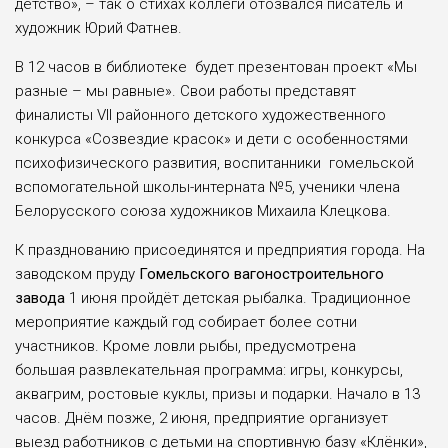
детство», – так о стихах коллеги отозвался писатель и
художник Юрий Фатнев.
В 12 часов в библиотеке будет презентован проект «Мы
разные – мы равные». Свои работы представят
финалисты VII районного детского художественного
конкурса «Созвездие красок» и дети с особенностями
психофизического развития, воспитанники гомельской
вспомогательной школы-интерната №5, ученики члена
Белорусского союза художников Михаила Клецкова.
К празднованию присоединятся и предприятия города. На
заводском пруду
Гомельского вагоностроительного
завода
1 июня пройдёт детская рыбалка. Традиционное
мероприятие каждый год собирает более сотни
участников. Кроме ловли рыбы, предусмотрена
большая развлекательная программа: игры, конкурсы,
аквагрим, ростовые куклы, призы и подарки. Начало в 13
часов. Днём позже, 2 июня, предприятие организует
выезд работников с детьми на спортивную базу «Клёнки»,