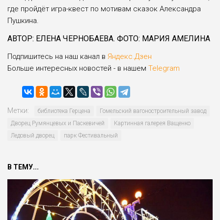
где пройдёт игра-квест по мотивам сказок Александра
Пушкина.
АВТОР: ЕЛЕНА ЧЕРНОБАЕВА. ФОТО: МАРИЯ АМЕЛИНА
Подпишитесь на наш канал в
Яндекс.Дзен
Больше интересных новостей - в нашем
Telegram
Метки:
библиотека Герцена
Гомельский вагоностроительный завод
Дворец Румянцевых и Паскевичей
Картинная галерея Ващенко
Ледовый дворец
парк Фестивальный
В ТЕМУ...