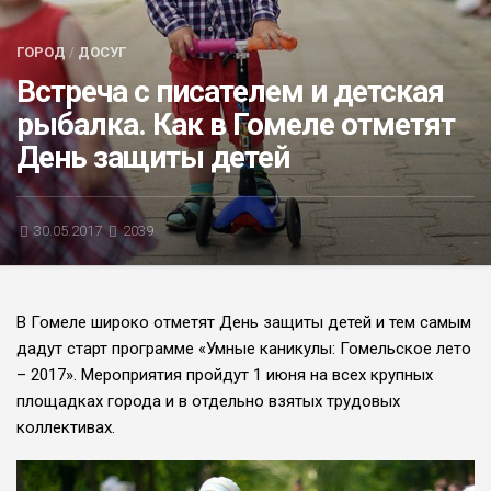
БЛИЦ-ОПРОС
ГОРОД
/
ДОСУГ
АФИША
Встреча с писателем и детская
рыбалка. Как в Гомеле отметят
День защиты детей
30.05.2017
2039
В Гомеле широко отметят День защиты детей и тем самым
дадут старт программе «Умные каникулы: Гомельское лето
– 2017». Мероприятия пройдут 1 июня на всех крупных
площадках города и в отдельно взятых трудовых
коллективах.