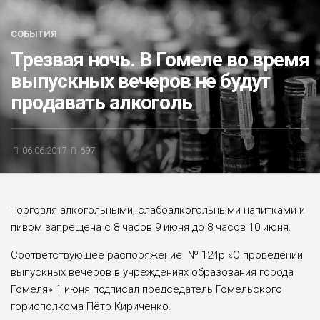
БЛИЦ-ОПРОС
СОБЫТИЯ
АФИША
Трезвая ночь. В Гомеле во время
выпускных вечеров не будут
продавать алкоголь
06.06.2017
697
Торговля алкогольными, слабоалкогольными напитками и
пивом запрещена с 8 часов 9 июня до 8 часов 10 июня.
Соответствующее распоряжение № 124р «О проведении
выпускных вечеров в учреждениях образования города
Гомеля» 1 июня подписал председатель Гомельского
горисполкома Пётр Кириченко.