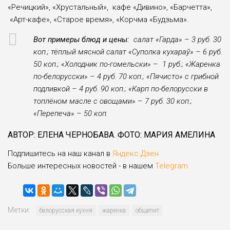
«Речицкий», «Хрустальный», кафе «Дивино», «Барчетта»,
«Арт-кафе», «Старое время», «Корчма «Будзьма».
Вот примеры блюд и цены:
салат «Гарда» – 3 руб. 30
коп.; тёплый мясной салат «Суполка кухараў» – 6 руб.
50 коп.; «Холодник по-гомельски» – 1 руб.; «Жаренка
по-белорусски» – 4 руб. 70 коп.; «Пячисто» с грибной
подливкой – 4 руб. 90 коп.; «Карп по-белорусски в
топлёном масле с овощами» – 7 руб. 30 коп.;
«Перепеча» – 50 коп.
АВТОР: ЕЛЕНА ЧЕРНОБАВА. ФОТО: МАРИЯ АМЕЛИНА
Подпишитесь на наш канал в
Яндекс.Дзен
Больше интересных новостей - в нашем
Telegram
Метки:
белорусская кухня
жаренка
общепит