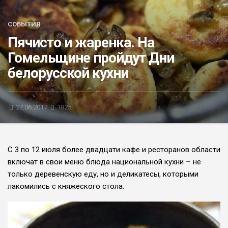
БЛИЦ-ОПРОС
СОБЫТИЯ
АФИША
Пячисто и жаренка. На
Гомельщине пройдут Дни
белорусской кухни
27.06.2017
1825
С 3 по 12 июля более двадцати кафе и ресторанов области
включат в свои меню блюда национальной кухни
–
не
только
деревенскую еду, но и деликатесы, которыми
лакомились с княжеского стола.