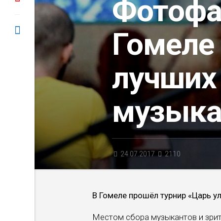
Фотофак
Гомеле
лучших
музыка
24.07.2017
2110
В Гомеле прошёл турнир «Царь у
Местом сбора музыкантов и зрите