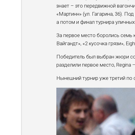
знает – это передвижной вагонч
«Мартинн» (ул. Гагарина, 36). П
а потом и финал турнира уличных
За первое место боролись семь ко
Вайгандт», «2 кусочка грязи», Eig
Победитель был выбран жюри совм
разделили первое место, Regina 
Нынешний турнир уже третий по 