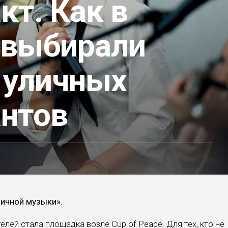
т. Как в
 выбирали
 уличных
нтов
личной музыки».
лей стала площадка возле Cup of Peace. Для тех, кто не