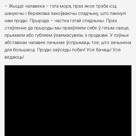
– Жыццё чалавека – гэта мора, праз якое трэба ісці,
шануючы і беражліва захоўваючы спадчыну, што пакінулі
нам продкі. Прырода – частка гэтай спадчыны. Праз
стаўленне да прыроды мы праяўляем сябе ў гэтым свеце,
прымаем або губляем ўзаемасувязь з продкамі. У пэўных
абставінах чалавек пачынае ўспрымаць тое, што зачынена
для большасці. Продкі заўсёды побач! Усё бачаць! Усё
ведаюць!