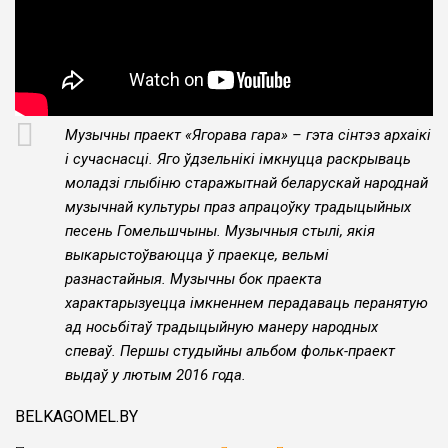
Музычны праект «Ягорава гара» – гэта сінтэз архаікі
і сучаснасці. Яго ўдзельнікі імкнуцца раскрываць
моладзі глыбіню старажытнай беларускай народнай
музычнай культуры праз апрацоўку традыцыйных
песень Гомельшчыны. Музычныя стылі, якія
выкарыстоўваюцца ў праекце, вельмі
разнастайныя. Музычны бок праекта
характарызуецца імкненнем перадаваць перанятую
ад носьбітаў традыцыйную манеру народных
спеваў.
Першы студыйны альбом фольк-праект
выдаў у лютым 2016 года.
BELKAGOMEL.BY