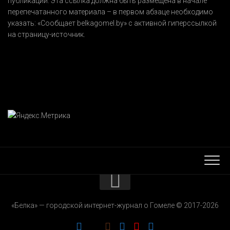
публикации. Эта ссылка должна быть размещена в начале
перепечатанного материала – в первом абзаце необходимо
указать:
«Сообщает belkagomel.by»
с активной гиперссылкой
на страницу-источник.
КОНТАКТЫ
«Белка» — городской интернет-журнал о Гомеле © 2017-2026
РЕКЛАМОДАТЕЛЯМ