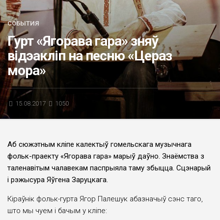
БЛИЦ-ОПРОС
СОБЫТИЯ
АФИША
Гурт «Ягорава гара» зняў
відэакліп на песню «Цераз
мора»
15.08.2017
1050
Аб сюжэтным кліпе калектыў гомельскага музычнага
фольк-праекту «Ягорава гара» марыў даўно. Знаёмства з
таленавітым чалавекам паспрыяла таму збыцца. Сцэнарый
і рэжысура Яўгена Заруцкага.
Кіраўнік фольк-гурта Ягор Палешук абазначыў сэнс таго,
што мы чуем і бачым у кліпе: