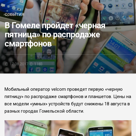
БЛИЦ-ОПРОС
СОБЫТИЯ
АФИША
В Гомеле пройдет «черная
пятница» по распродаже
смартфонов
17.08.2017
1183
Мобильный оператор velcom проведет первую «черную
пятницу» по распродаже смартфонов и планшетов. Цены на
все модели «умных» устройств будут снижены 18 августа в
разных городах Гомельской области.