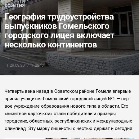
СОБЫТИЯ
БЛИЦ-ОПРОС
География трудоустройства
АФИША
выпускников Гомельского
городского лицея включает
несколько континентов
29.09.2017
2840
Четверть века назад в Советском рай­оне Гомеля впервые
принял учащихся Гомельский городской лицей №1 — пер­
вое учреждение образования нового типа в области. Его
«визитной карточкой» ста­ли победители и призёры
городских, об­ластных, республиканских и международ­ных
олимпиад. Эту марку лицеисты с че­стью держат и сегодня.