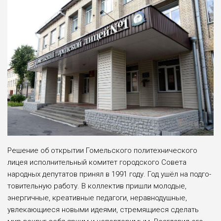
Решение об открытии Гомельского поли­технического
лицея исполнительный коми­тет городского Совета
народных депута­тов принял в 1991 году. Год ушёл на подго­
товительную работу. В коллектив пришли молодые,
энергичные, креативные педаго­ги, неравнодушные,
увлекающиеся новы­ми идеями, стремящиеся сделать