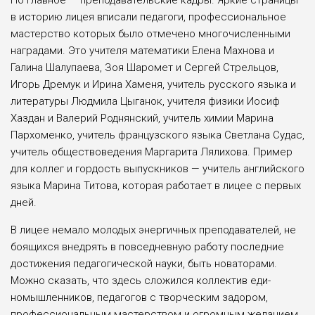
Но главное — преподавательские кадры. Яркие страницы
в историю лицея вписа­ли педагоги, профессиональное
мастерство которых было отмечено многочисленными
наградами. Это учителя математики Елена Махнова и
Галина Шалупаева, Зоя Шаромет и Сергей Стрельцов,
Игорь Дремук и Ири­на Хаменя, учитель русского языка и
лите­ратуры Людмила Цыганок, учителя физики Иосиф
Хаздан и Валерий Роднянский, учи­тель химии Марина
Пархоменко, учитель французского языка Светлана Судас,
учи­тель обществоведения Маргарита Лялихова. Пример
для коллег и гордость выпускников — учитель английского
языка Марина Тито­ва, которая работает в лицее с первых
дней.
В лицее немало молодых энергичных пре­подавателей, не
боящихся внедрять в повсед­невную работу последние
достижения педа­гогической науки, быть новаторами.
Можно сказать, что здесь сложился коллектив еди­
номышленников, педагогов с творческим задором,
профессиональным мастерством и огромным желанием