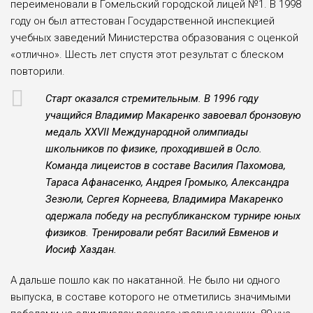
переименовали в Гомельский городской лицей №1. В 1998
году он был аттестован Государственной инспекцией
учебных заведений Министерства образова­ния с оценкой
«отлично». Шесть лет спустя этот результат с блеском
повторили.
Старт оказался стремительным. В 1996 году
учащийся Владимир Макаренко завоевал бронзовую
медаль XXVII Меж­дународной олимпиады
школьников по физике, проходившей в Осло.
Команда лицеистов в составе Василия Пахомова,
Тара­са Афанасенко, Андрея Громыко, Александра
Зезюли, Сергея Корнеева, Владимира Мака­ренко
одержала победу на республиканском турнире юных
физиков. Тренировали ребят Василий Евменов и
Иосиф Хаздан.
А дальше пошло как по накатанной. Не было ни одного
выпуска, в составе которо­го не отметились значимыми