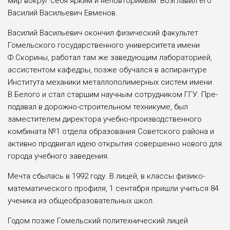
мир вокруг себя ярким и неповторимым. Возглавил его
Василий Васильевич Евменов.
Василий Васильевич окончил физиче­ский факультет
Гомельского государствен­ного университета имени
Ф.Скорины, рабо­тал там же заведующим лабораторией,
асси­стентом кафедры, позже обучался в аспи­рантуре
Института механики металлопо­лимерных систем имени
В.Белого и стал старшим научным сотрудником ГГУ. Пре­
подавал в дорожно-строительном технику­ме, был
заместителем директора учебно-производственного
комбината №1 отдела образования Советского района и
активно продвигал идею открытия совершенно ново­го для
города учебного заведения.
Мечта сбылась в 1992 году. В лицей, в классы физико-
математического профиля, 1 сентября пришли учиться 84
ученика из общеобразовательных школ.
Годом позже Гомельский политехниче­ский лицей