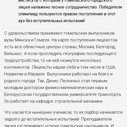
института, с которым у Гомельского город­ского
лицея налажено тесное сотрудни­чество. Победители
олимпиад пользуют­ся правом поступления в этот
вуз без всту­пительных испытаний.
С удовольствием принимают гомельских выпускников
вузы Минска и Гомеля. На карте поступления лицеистов
есть все областные центры стра­ны, Москва, Белгород,
Вильнюс. А если проследить географию последующего
тру­доустройства, то на ней окажутся несколько
континентов. Лицеисты нашли себя в том числе в США,
Норвегии и Израиле. Выпуск­ники работают на благо и
родного города. Так, Денис Леоненко стал первым
молодым доктором физико-математических наук в
Белорусском государственном университете транспорта.
Он работает на кафедре строи­тельной механики.
Что касается нынешних учеников, то их подбор начинается
задолго до вступитель­ных испытаний. Преподаватели
лицея отсле­живают успехи гомельских школьников. И