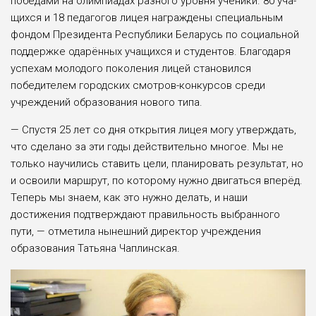
победами на олимпиадах разного уровня ученики. 80 уча­
щихся и 18 педагогов лицея награждены спе­циальным
фондом Президента Республики Беларусь по социальной
поддержке одарён­ных учащихся и студентов. Благодаря
успе­хам молодого поколения лицей становился
победителем городских смотров-конкурсов среди
учреждений образования нового типа.
— Спустя 25 лет со дня открытия лицея могу утверждать,
что сделано за эти годы действительно многое. Мы не
только научи­лись ставить цели, планировать результат, но
и освоили маршрут, по которому нужно дви­гаться вперёд.
Теперь мы знаем, как это нуж­но делать, и наши
достижения подтверждают правильность выбранного
пути, — отметила нынешний директор учреждения
образова­ния Татьяна Чаплинская.