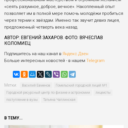
«сеять разумное, доброе, вечное». Накопленный опыт
позволяет им в полной мере помочь молодёжи пробить­ся
через тернии к звёздам. Именно так зву­чит девиз лицея,
предложенный четверть века назад.
АВТОР: ЕВГЕНИЙ ЗАХАРОВ. ФОТО: ВЯЧЕСЛАВ
КОЛОМИЕЦ
Подпишитесь на наш канал в
Яндекс.Дзен
Больше интересных новостей - в нашем
Telegram
Метки:
Василий Евменов
Гомельский городской лицей №1
Городской ресурсный центр по физи­ке и астрономии
лицеисты
поступление в вузы
Татьяна Чаплинская
В ТЕМУ...