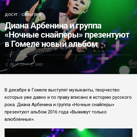
БЛИЦ-ОПРОС
ДОСУГ
/
СОБЫТИЯ
АФИША
Диана Арбенина и группа
«Ночные снайперы» презентуют
в Гомеле новый альбом
08.11.2017
2480
В декабре в Гомеле выступят музыканты, творчество
которых уже давно и по праву вписано в историю русского
рока. Диана Арбенина и группа «Ночные снайперы»
презентуют альбом 2016 года «Выживут только
влюблённые».