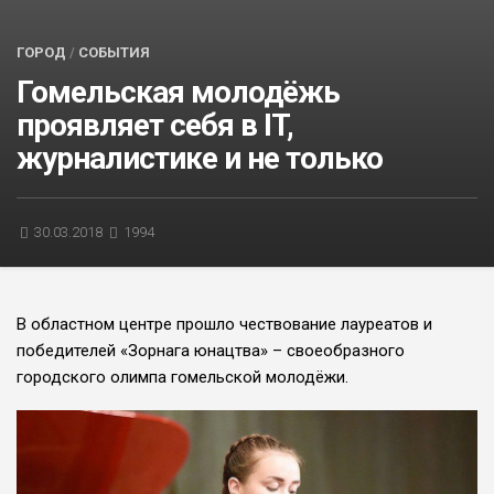
БЛИЦ-ОПРОС
ГОРОД
/
СОБЫТИЯ
АФИША
Гомельcкая молодёжь
проявляет себя в IT,
журналистике и не только
30.03.2018
1994
В областном центре прошло чествование лауреатов и
победителей «Зорнага юнацтва» – своеобразного
городского олимпа гомельcкой молодёжи.