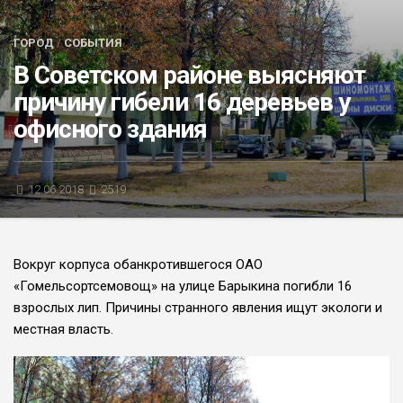
БЛИЦ-ОПРОС
ГОРОД
/
СОБЫТИЯ
АФИША
В Советском районе выясняют
причину гибели 16 деревьев у
офисного здания
12.06.2018
2519
Вокруг корпуса обанкротившегося ОАО
«Гомельсортсемовощ» на улице Барыкина погибли 16
взрослых лип. Причины странного явления ищут экологи и
местная власть.