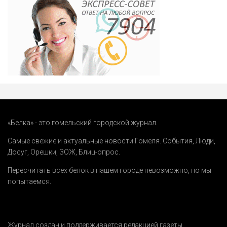
«Белка» - это гомельский городской журнал.
Самые свежие и актуальные новости Гомеля.
События
,
Люди
,
Досуг
,
Орешки
,
ЗОЖ
,
Блиц-опрос
.
Пересчитать всех белок в нашем городе невозможно, но мы
попытаемся.
Журнал создан и поддерживается редакцией газеты