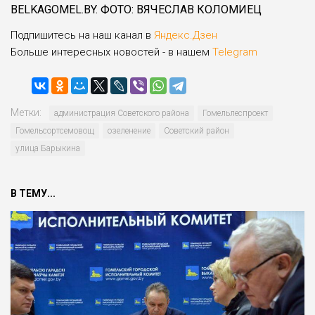
BELKAGOMEL.BY. ФОТО: ВЯЧЕСЛАВ КОЛОМИЕЦ
Подпишитесь на наш канал в
Яндекс.Дзен
Больше интересных новостей - в нашем
Telegram
Метки:
администрация Советского района
Гомельлеспроект
Гомельсортсемовощ
озеленение
Советский район
улица Барыкина
В ТЕМУ...