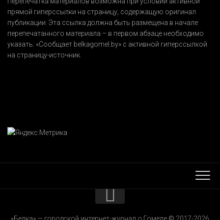
Перепечатка материалов возможна при условии активной
прямой гиперссылки на страницу, содержащую оригинал
публикации. Эта ссылка должна быть размещена в начале
перепечатанного материала – в первом абзаце необходимо
указать:
«Сообщает belkagomel.by»
с активной гиперссылкой
на страницу-источник.
КОНТАКТЫ
«Белка» — городской интернет-журнал о Гомеле © 2017-2026