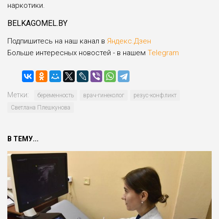
наркотики.
BELKAGOMEL.BY
Подпишитесь на наш канал в
Яндекс.Дзен
Больше интересных новостей - в нашем
Telegram
Метки:
беременность
врач-гинеколог
резус-конфликт
Светлана Плешкунова
В ТЕМУ...