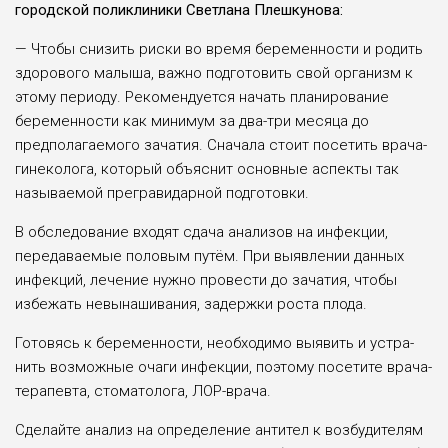
городской поликлиники Светлана Плешкунова:
— Чтобы снизить риски во время беременности и родить
здорового малыша, важно под­готовить свой организм к
это­му периоду. Рекомендуется начать планирование
беремен­ности как минимум за два-три месяца до
предполагаемого зачатия. Сначала стоит посе­тить врача-
гинеколога, кото­рый объяснит основные аспек­ты так
называемой преграви­дарной подготовки.
В обследование входят сда­ча анализов на инфекции,
передаваемые половым путём. При выявлении данных
инфек­ций, лечение нужно провести до зачатия, чтобы
избежать невынашивания, задержки роста плода.
Готовясь к беременности, необходимо выявить и устра­
нить возможные очаги инфек­ции, поэтому посетите врача-
терапевта, стоматолога, ЛОР-врача.
Сделайте анализ на опреде­ление антител к возбудителям