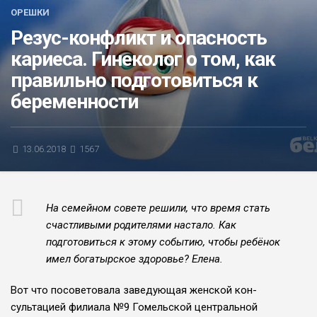
ОРЕШКИ
БЛИЦ-ОПРОС
Резус-конфликт и опасность
АФИША
кариеса. Гинеколог о том, как
правильно подготовиться к
беременности
13.06.2018
1567
На семейном совете решили, что время стать
счастли­выми родителями настало. Как
подготовиться к этому со­бытию, чтобы ребёнок
имел богатырское здоровье? Елена.
Вот что посоветовала заведующая женской кон­
сультацией филиала №9 Гомельской центральной