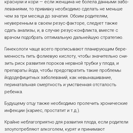
краснухи и кори — если жен­щина не болела данными забо­
леваниями, то прививку необ­ходимо сделать не меньше
чем за три месяца до зачатия. Обо­им родителям,
неуверенным в своем резус-факторе, следует также
сдать анализы, и, в слу­чае резус-конфликта, вместе с
врачом подобрать оптималь­ную дальнейшую стратегию.
Гинекологи чаще всего про­писывают планирующим бере­
менность пить фолиевую кис­лоту, чтобы значительно сни­
зить риск развития пороков нервной трубки у плода, и
пре­параты йода, чтобы предот­вратить такие проблемы
йодо­дефицитных заболеваний, как невынашивание,
перина­тальная смертность и умствен­ная отсталость
ребенка.
Будущему отцу также необ­ходимо пролечить хрониче­ские
инфекции (кариес, про­статит и т.д.).
Крайне неблагоприятно для развития плода, если родите­ли
злоупотребляют алкоголем, курят и принимают