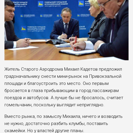
Житель Старого Аэродрома Ми­хаил Кадетов предложил
гра­доначальнику снести мини-рынок на Привокзальной
пло­щади и благоустроить это ме­сто. Оно первым
бросается в глаза прибывающим в город пассажирам
поездов и автобу­сов. А лучше бы не бросалось, считает
гомельчанин, посколь­ку выглядит неприглядно.
Вместо рынка, по замыслу Михаила, ничего и возводить
не нужно, достаточно разбить клумбы, поставить
скамейки. Но у властей другие планы.