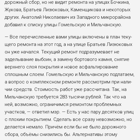
дорожный сбор, но не видит ремонта на улицах Бочкина,
Жукова, Бра­тьев Лизюковых, Каменщикова и некоторых
других. Анатолий Николаевич из Западного ми­крорайона
добавил к списку улицы Гомельскую и Миль­чанскую.
— Все перечисленные вами улицы включены в план теку­
щего ремонта на этот год, а на улице Братьев Лизюковых
он уже начался. Текущий ремонт подразумевает не
заделыва­ние выбоин, а замену бортово­го камня, снятие
верхнего слоя покрытия и новое асфальти­рование
сплошным слоем. Го­мельскую и Мильчанскую под­латаем,
а вопрос о комплексном ремонте рассмотрим при нали­
чии средств. Стоимость работ уже рассчитана. Так, на
Миль­чанскую требуется 283 тысячи рублей. Так что на
ней, возмож­но, ограничимся ремонтом про­блемных
участков, — ответил мэр. — Есть у нас пару десят­ков улиц
с плохим покрытием. Сделать все сразу невозмож­но, но
делается немало. При­чём если бы не было дорожно­го
сбора, объёмы снизились бы. Альтернативы этому