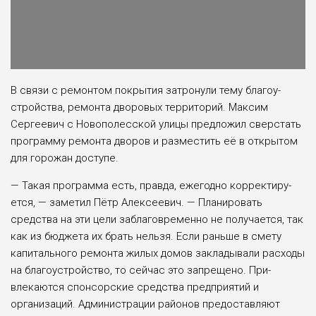
В связи с ремонтом покры­тия затронули тему благоу­
стройства, ремонта дворовых территорий. Максим
Сергеевич с Новополесской улицы пред­ложил сверстать
программу ре­монта дворов и разместить её в открытом
для горожан доступе.
— Такая программа есть, правда, ежегодно корректиру­
ется, — заметил Пётр Алексе­евич. — Планировать
средства на эти цели заблаговременно не получается, так
как из бюджета их брать нельзя. Если раньше в смету
капитального ремон­та жилых домов закладывали расходы
на благоустройство, то сейчас это запрещено. При­
влекаются спонсорские сред­ства предприятий и
организа­ций. Администрации районов предоставляют