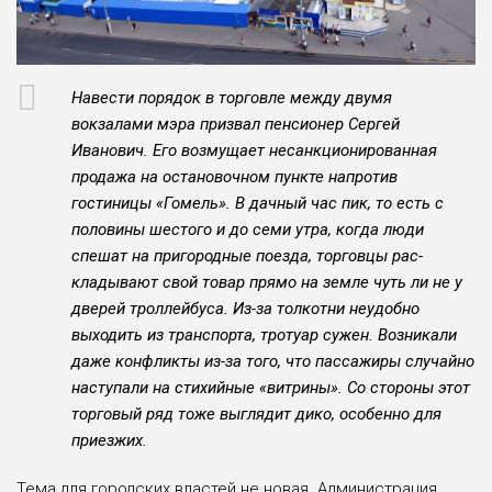
Навести порядок в торгов­ле между двумя
вокзалами мэ­ра призвал пенсионер Сергей
Иванович. Его возмущает не­санкционированная
продажа на остановочном пункте на­против
гостиницы «Гомель». В дачный час пик, то есть с
поло­вины шестого и до семи утра, когда люди
спешат на приго­родные поезда, торговцы рас­
кладывают свой товар прямо на земле чуть ли не у
дверей троллейбуса. Из-за толкотни неудобно
выходить из транс­порта, тротуар сужен. Возника­ли
даже конфликты из-за того, что пассажиры случайно
насту­пали на стихийные «витрины». Со стороны этот
торговый ряд тоже выглядит дико, особенно для
приезжих.
Тема для городских вла­стей не новая. Администра­ция