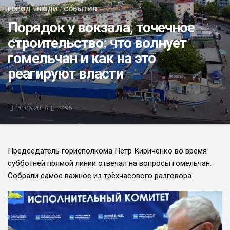
ГОРОД
/
ЛЮДИ
/
СОБЫТИЯ
БЛИЦ-ОПРОС
Порядок у вокзала, точечное
АФИША
строительство: что волнует
гомельчан и как на это
реагируют власти
20.06.2018
2496
Председатель горисполко­ма Пётр Кириченко во время
субботней прямой линии от­вечал на вопросы гомельчан.
Cобрали са­мое важное из трёхчасового разговора.