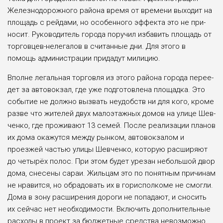
Железнодорожного райо­на время от времени выходит на
площадь с рейдами, но осо­бенного эффекта это не при­
носит. Руководитель города поручил избавить площадь от
торговцев-нелегалов в считан­ные дни. Для этого в
помощь администрации придадут ми­лицию.
Вполне легальная торговля из этого района города перее­
дет за автовокзал, где уже под­готовлена площадка. Это
со­бытие не должно вызвать неу­добств ни для кого, кроме
раз­ве что жителей двух малоэ­тажных домов на улице Шев­
ченко, где проживают 13 се­мей. После реализации планов
их дома окажутся между рын­ком, автовокзалом и
проезжей частью улицы Шевченко, ко­торую расширяют
до четырёх полос. При этом будет урезан небольшой двор
дома, снесе­ны сараи. Жильцам это по по­нятным причинам
не нравится, но обрадовать их в горисполко­ме не смогли.
Дома в зону рас­ширения дороги не попадают, и сносить
их сейчас нет необ­ходимости. Включить допол­нительные
расходы в проект за бюджетные средства невоз­можно.