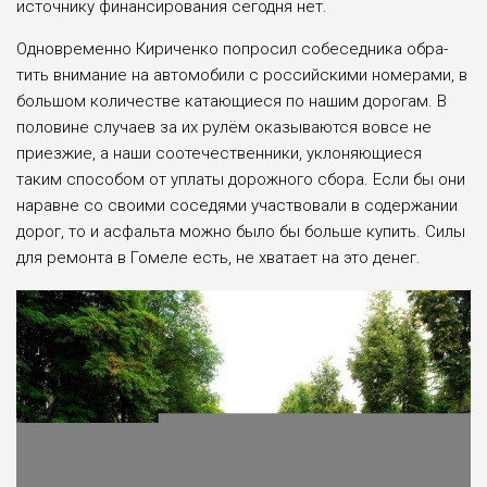
источнику финансирования сегодня нет.
Одновременно Кириченко попросил собеседника обра­
тить внимание на автомоби­ли с российскими номерами, в
большом количестве катающи­еся по нашим дорогам. В
поло­вине случаев за их рулём ока­зываются вовсе не
приезжие, а наши соотечественники, укло­няющиеся
таким способом от уплаты дорожного сбора. Если бы они
наравне со своими со­седями участвовали в содержа­нии
дорог, то и асфальта можно было бы больше купить. Силы
для ремонта в Гомеле есть, не хватает на это денег.