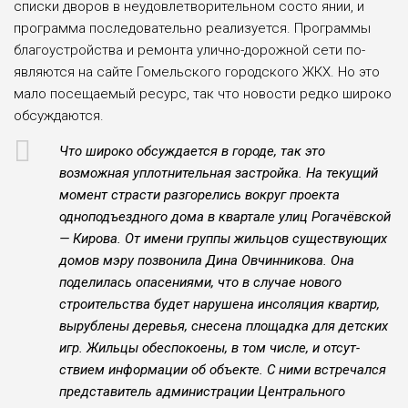
списки дворов в неудовлетворительном состо­ янии, и
программа последова­тельно реализуется. Програм­мы
благоустройства и ремон­та улично-дорожной сети по­
являются на сайте Гомельского городского ЖКХ. Но это
мало посещаемый ресурс, так что новости редко широко
обсуж­даются.
Что широко обсуж­дается в городе, так это
возможная уплотнительная за­стройка. На текущий
момент страсти разгорелись вокруг проекта
одноподъездного до­ма в квартале улиц Рогачёвской
— Кирова. От имени группы жильцов существующих
домов мэру позвонила Дина Овчин­никова. Она
поделилась опа­сениями, что в случае нового
строительства будет нарушена инсоляция квартир,
вырубле­ны деревья, снесена площадка для детских
игр. Жильцы обе­спокоены, в том числе, и отсут­
ствием информации об объек­те. С ними встречался
предста­витель администрации Цен­трального