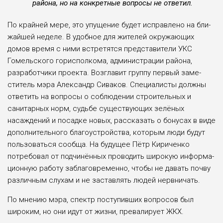
района, но на кон­кретные вопросы не ответил.
По крайней мере, это упуще­ние будет исправлено на бли­
жайшей неделе. В удобное для жителей окружающих
домов время с ними встретятся пред­ставители УКС
Гомельского горисполкома, администрации района,
разработчики проекта. Возглавит группу первый заме­
ститель мэра Александр Сива­ков. Специалисты должны
от­ветить на вопросы о соблюде­нии строительных и
санитар­ных норм, судьбе существую­щих зелёных
насаждений и по­садке новых, рассказать о бо­нусах в виде
дополнительного благоустройства, которым лю­ди будут
пользоваться сооб­ща. На будущее Пётр Киричен­ко
потребовал от подчинённых проводить широкую информа­
ционную работу заблаговре­менно, чтобы не давать почву
различным слухам и не застав­лять людей нервничать.
По мнению мэра, спектр поступив­ших вопросов был
широким, но они идут от жизни, превалирует ЖКХ.