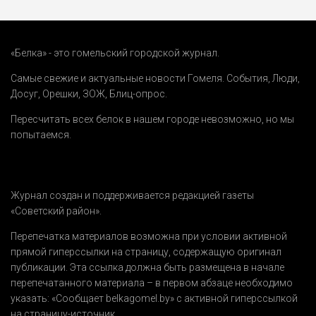
«Белка» - это гомельский городской журнал.
Самые свежие и актуальные новости Гомеля.
События
,
Люди
,
Досуг
,
Орешки
,
ЗОЖ
,
Блиц-опрос
.
Пересчитать всех белок в нашем городе невозможно, но мы
попытаемся.
Журнал создан и поддерживается редакцией газеты
«Советский район».
Перепечатка материалов возможна при условии активной
прямой гиперссылки на страницу, содержащую оригинал
публикации. Эта ссылка должна быть размещена в начале
перепечатанного материала – в первом абзаце необходимо
указать:
«Сообщает belkagomel.by»
с активной гиперссылкой
на страницу-источник.