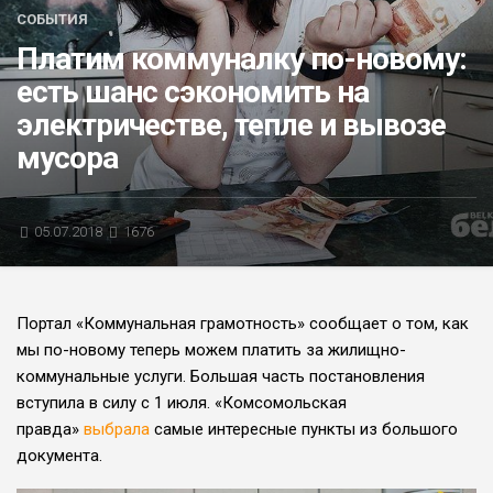
СОБЫТИЯ
БЛИЦ-ОПРОС
Платим коммуналку по-новому:
АФИША
есть шанс сэкономить на
электричестве, тепле и вывозе
мусора
05.07.2018
1676
Портал «Коммунальная грамотность» сообщает о том, как
мы по-новому теперь можем платить за жилищно-
коммунальные услуги. Большая часть постановления
вступила в силу с 1 июля. «Комсомольская
правда»
выбрала
самые интересные пункты из большого
документа.