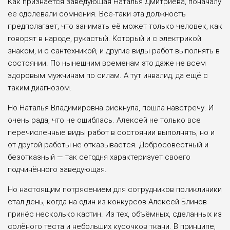
Как признаётся заведу­ющая Наталья Дмитриева, поначалу
её одолевали сомне­ния. Всё-таки эта должность
предполагает, что занимать её может только человек, как
говорят в народе, рука­стый. Который и с электри­кой
знаком, и с сантехникой, и другие виды работ выпол­нять в
состоянии. По нынеш­ним временам это даже не всем
здоровым мужчинам по силам. А тут инвалид, да ещё с
таким диагнозом.
Но Наталья Владимиров­на рискнула, пошла навстре­чу. И
очень рада, что не оши­блась. Алексей не только все
перечисленные виды работ в состоянии выполнять, но и
от другой работы не отказывает­ся. Добросовестный и
безот­казный — так сегодня харак­теризует своего
подчинённо­го заведующая.
Но настоящим потрясени­ем для сотрудников поликли­ники
стал день, когда на один из конкурсов Алексей Блинов
принёс несколько картин. Из тех, объёмных, сделанных из
солёного теста и небольших кусочков ткани. В принципе,