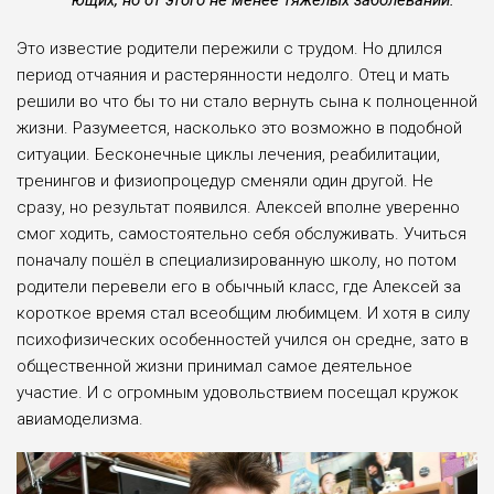
ющих, но от этого не менее тяжёлых заболеваний.
Это известие родители пережили с трудом. Но длил­ся
период отчаяния и рас­терянности недолго. Отец и мать
решили во что бы то ни стало вернуть сына к пол­ноценной
жизни. Разумеет­ся, насколько это возможно в подобной
ситуации. Беско­нечные циклы лечения, реа­билитации,
тренингов и физи­опроцедур сменяли один дру­гой. Не
сразу, но результат появился. Алексей вполне уверенно
смог ходить, само­стоятельно себя обслуживать. Учиться
поначалу пошёл в специализированную школу, но потом
родители переве­ли его в обычный класс, где Алексей за
короткое время стал всеобщим любимцем. И хотя в силу
психофизических особенностей учился он сред­не, зато в
общественной жиз­ни принимал самое деятель­ное
участие. И с огромным удовольствием посещал кру­жок
авиамоделизма.