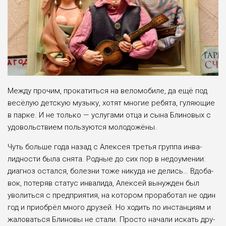
Между прочим, прокатить­ся на веломобиле, да ещё под
весёлую детскую музыку, хотят многие ребята, гуляю­щие
в парке. И не только — услугами отца и сына Блино­вых с
удовольствием пользу­ются молодожёны.
Чуть больше года назад с Алексея третья группа инва­
лидности была снята. Родные до сих пор в недоумении:
диа­гноз остался, болезни тоже никуда не делись… Вдоба­
вок, потеряв статус инвали­да, Алексей вынужден был
уволиться с предприятия, на котором проработал не один
год и приобрёл много друзей. Но ходить по инстанциям и
жаловаться Блиновы не ста­ли. Просто начали искать дру­