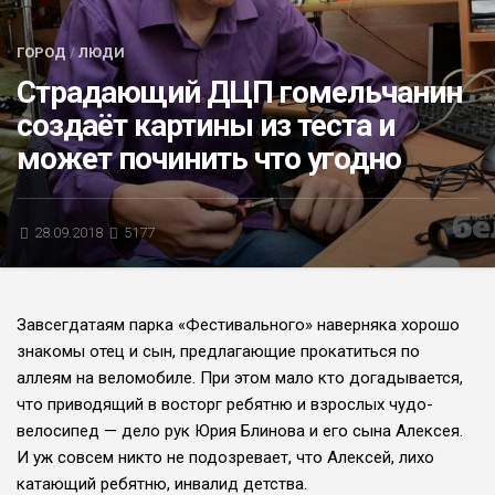
БЛИЦ-ОПРОС
ГОРОД
/
ЛЮДИ
АФИША
Страдающий ДЦП гомельчанин
создаёт картины из теста и
может починить что угодно
28.09.2018
5177
Завсегдатаям пар­ка «Фестивально­го» наверняка хоро­шо
знакомы отец и сын, предлагающие прока­титься по
аллеям на веломо­биле. При этом мало кто дога­дывается,
что приводящий в восторг ребятню и взрос­лых чудо-
велосипед — дело рук Юрия Блинова и его сына Алексея.
И уж совсем никто не подозревает, что Алек­сей, лихо
катающий ребятню, инвалид детства.