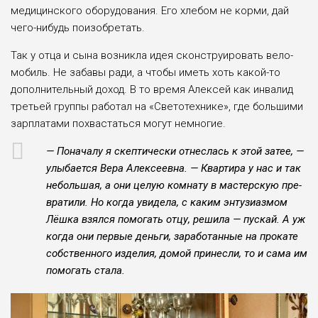
медицинского обо­рудования. Его хлебом не кор­ми, дай
чего-нибудь поизо­бретать.
Так у отца и сына возникла идея сконструировать вело­
мобиль. Не забавы ради, а чтобы иметь хоть какой-то
дополнительный доход. В то время Алексей как инвалид
третьей группы работал на «Светотехнике», где больши­ми
зарплатами похвастаться могут немногие.
— Поначалу я скептиче­ски отнеслась к этой затее, —
улыбается Вера Алексе­евна. — Квартира у нас и так
небольшая, а они целую комнату в мастерскую пре­
вратили. Но когда увидела, с каким энтузиазмом
Лёшка взялся помогать отцу, реши­ла — пускай. А уж
когда они первые деньги, заработан­ные на прокате
собственно­го изделия, домой принесли, то и сама им
помогать стала.