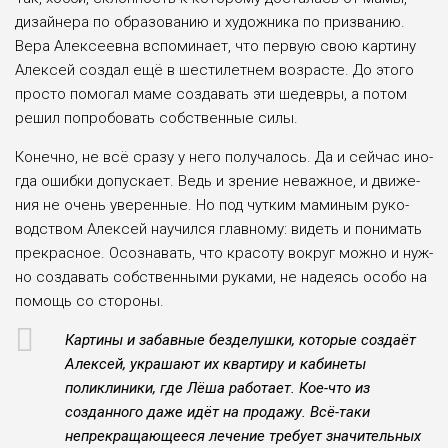
дизайнера по образованию и художника по призванию.
Вера Алексеевна вспомина­ет, что первую свою картину
Алексей создал ещё в шести­летнем возрасте. До этого
просто помогал маме созда­вать эти шедевры, а потом
решил попробовать собствен­ные силы.
Конечно, не всё сразу у него получалось. Да и сейчас ино­
гда ошибки допускает. Ведь и зрение неважное, и движе­
ния не очень уверенные. Но под чутким маминым руко­
водством Алексей научился главному: видеть и понимать
прекрасное. Осознавать, что красоту вокруг можно и нуж­
но создавать собственными руками, не надеясь особо на
помощь со стороны.
Картины и забавные безде­лушки, которые создаёт
Алек­сей, украшают их квартиру и кабинеты
поликлиники, где Лёша работает. Кое-что из
созданного даже идёт на про­дажу. Всё-таки
непрекращаю­щееся лечение требует значи­тельных