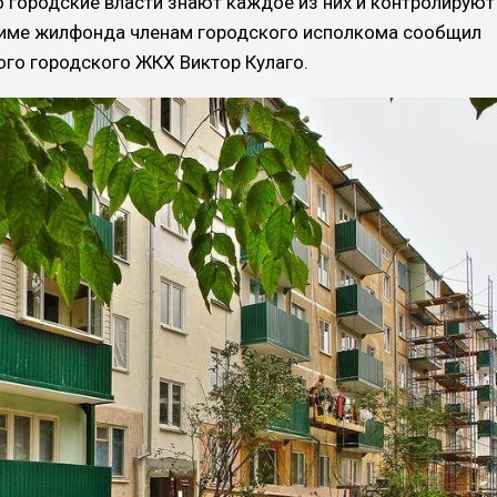
о городские власти знают каждое из них и контролируют
 зиме жилфонда членам городского исполкома сообщил
го городского ЖКХ Виктор Кулаго.