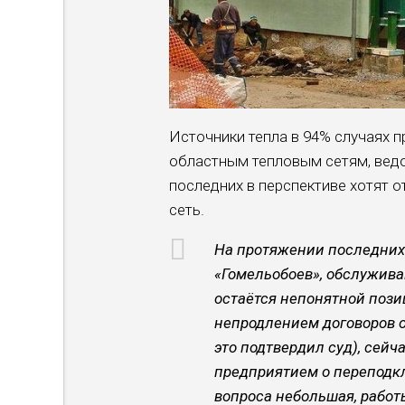
Источники тепла в 94% случаях 
областным тепловым сетям, ведо
последних в перспективе хотят 
сеть.
На протяжении последних 
«Гомельобоев», обслужива
остаётся непонятной пози
непродлением договоров о
это подтвердил суд), сей
предприятием о переподкл
вопроса небольшая, работ