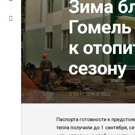
Зима бл
Гомель
к отоп
сезону
02.10.2018
3022
Паспорта готовности к предсто
тепла получили до 1 сентября, 