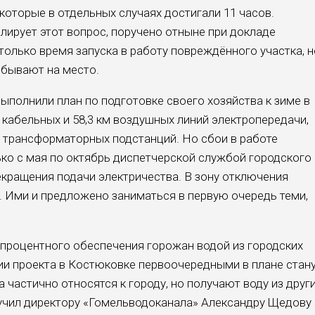
которые в отдельных случаях достигали 11 часов.
лирует этот вопрос, поручено отныне при докладе
только время запуска в работу повреждённого участка, н
ибывают на место.
ыполнили план по подготовке своего хозяйства к зиме в
 кабельных и 58,3 км воздушных линий электропередачи,
 трансформаторных подстанций. Но сбои в работе
ько с мая по октябрь диспетчерской службой городского
кращения подачи электричества. В зону отключения
 Ими и предложено заниматься в первую очередь теми,
процентного обеспечения горожан водой из городских
ии проекта в Костюковке первоочередными в плане стан
 частично относятся к городу, но получают воду из друг
учил директору «Гомельводоканала» Александру Щедову