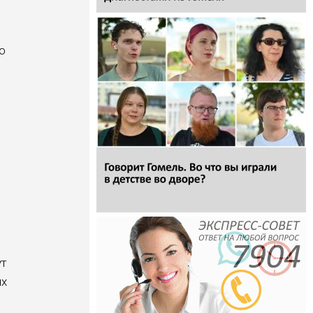
о
ут
их