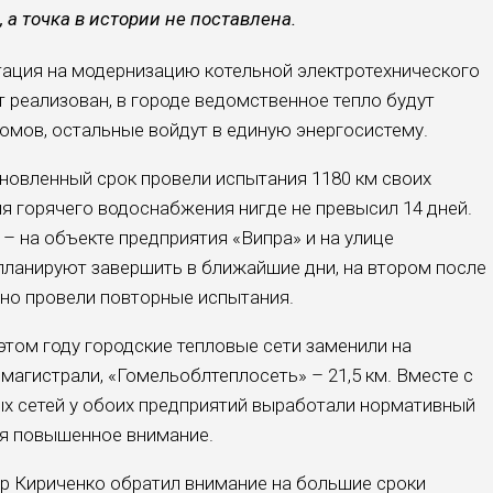
, а точка в истории не поставлена.
тация на модернизацию котельной электротехнического
ет реализован, в городе ведомственное тепло будут
омов, остальные войдут в единую энергосистему.
ановленный срок провели испытания 1180 км своих
я горячего водоснабжения нигде не превысил 14 дней.
– на объекте предприятия «Випра» и на улице
ланируют завершить в ближайшие дни, на втором после
но провели повторные испытания.
этом году городские тепловые сети заменили на
магистрали, «Гомельоблтеплосеть» – 21,5 км. Вместе с
х сетей у обоих предприятий выработали нормативный
тся повышенное внимание.
р Кириченко обратил внимание на большие сроки