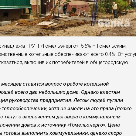
принадлежат РУП «Гомельэнерго», 5,6% – Гомельским
мственные котельные обеспечивают всего 0,4%. От услу
отказаться, включив их потребителей в общегородскую
месяцев ставится вопрос о работе котельной
ющей всего два небольших дома. Однако властям
ция руководства предприятия. Летом людей пугали
 теплообеспечении, хотя не имели на это права (позже
час тянут с заключением договора с коммунальным
ючении домов к источнику «Гомельэнерго». Цена
ы готовы выполнить коммунальники, однако скоро