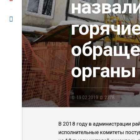
назвал
горячи
обраще
органы
19.02.2019
2378
В 2018 году в администрации ра
исполнительные комитеты поступ