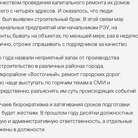
чеством проведения капитального ремонта их домов.
его с четырёх адресов. И оказалось, что люди
 был выявлен строительный брак. В этой связи мэр
унальных предприятий или начальникам РЭУ, на
нты, бывать на объектах, по меньшей мере, раз в недел
ично, строже спрашивать с подрядчиков за качество.
 года назвали неприятный запах от производства
строительство в различных районах города,
крорайоне «Восточный», ремонт городских дорог.
о чаще выступать по горячим темам в СМИ и
редственно, разъяснять им суть происходящих событий.
чаев бюрократизма и затягивания сроков подготовки
ей будет жёстким. В прошлом году десятки должностных
ную и административную ответственность, а отдельные
ижены в должности.