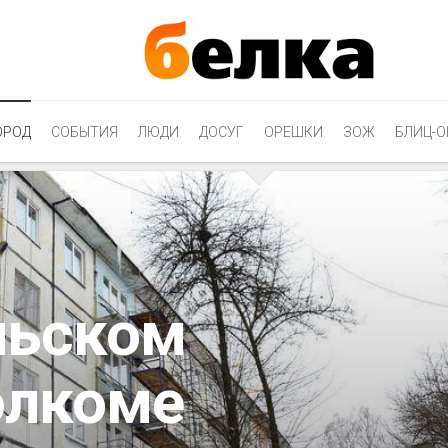
ОРОД
СОБЫТИЯ
ЛЮДИ
ДОСУГ
ОРЕШКИ
ЗОЖ
БЛИЦ-О
льском
олкоме