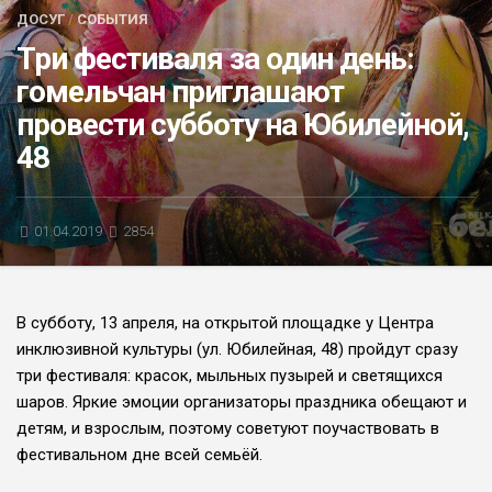
ДОСУГ
/
СОБЫТИЯ
БЛИЦ-ОПРОС
Три фестиваля за один день:
АФИША
гомельчан приглашают
провести субботу на Юбилейной,
48
01.04.2019
2854
В субботу, 13 апреля, на открытой площадке у Центра
инклюзивной культуры (ул. Юбилейная, 48) пройдут сразу
три фестиваля: красок, мыльных пузырей и светящихся
шаров. Яркие эмоции организаторы праздника обещают и
детям, и взрослым, поэтому советуют поучаствовать в
фестивальном дне всей семьёй.