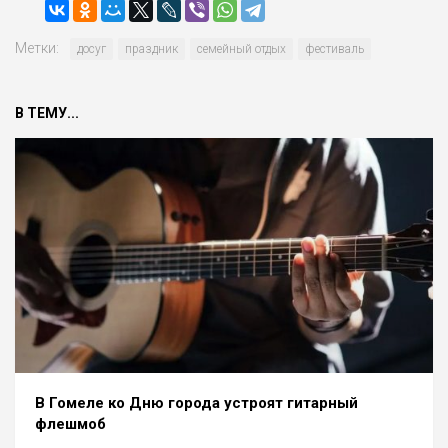
Метки:
досуг
праздник
семейный отдых
фестиваль
В ТЕМУ...
В Гомеле ко Дню города устроят гитарный
флешмоб