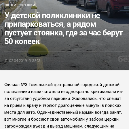
ЛЮДИ
/
ОРЕШКИ
БЛИЦ-ОПРОС
У детской поликлиники не
АФИША
припарковаться, а рядом
пустует стоянка, где за час берут
50 копеек
02.04.2019
3893
Филиал №3 Гомельской центральной городской детской
поликлиники наши читатели неоднократно критиковали из-
за отсутствия удобной парковки. Жаловались, что спешат
на приём к врачу и теряют драгоценные минуты в поисках
места для авто. Один-единственный карман всегда занят,
вот многие и бросают свои автомобили у забора церкви,
загромождая въезд и выезд машинам, следующим на