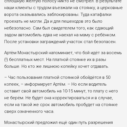
сплошную жёлтую полосу никто не смотрел. В результате
наши клиенты с трудом въезжали на стоянку, а церковные
ворота оказывались заблокированы. Туда катафалки
проехать не могли. Да и для пешеходов это было
небезопасно. Сам был свидетелем того, как сдающий
задом автомобиль едва не наехал на маму с ребёнком.
После установки заграждений участок стал безопасен.
Артём Монастырский напоминает, что бой идёт за восемь
(!) бесплатных мест. На платной стоянке их в разы
больше. Но кто же лишнюю копейку хочет отдавать.
– Час пользования платной стоянкой обойдётся в 50
копеек, – информирует Артём. – Но если водитель
оставит свой автомобиль на 10-15 минут, то плату с него
не берём. Не будет она корректироваться и в случае,
если на такой же срок автомобиль пробудет на стоянке
сверх означенного часа.
Монастырский предложил ещё один путь разрешения