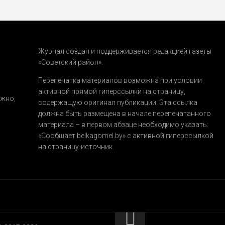
Журнал создан и поддерживается редакцией газеты
«Советский район».
.
Перепечатка материалов возможна при условии
активной прямой гиперссылки на страницу,
ожно,
содержащую оригинал публикации. Эта ссылка
должна быть размещена в начале перепечатанного
материала – в первом абзаце необходимо указать:
«Сообщает belkagomel.by»
с активной гиперссылкой
на страницу-источник.