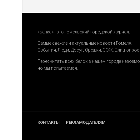
«Белка» - это гомельский городской журнал.
Самые свежие и актуальные новости Гомеля.
События
,
Люди
,
Досуг
,
Орешки
,
ЗОЖ
,
Блиц-опрос
Пересчитать всех белок в нашем городе невозм
но мы попытаемся.
КОНТАКТЫ
РЕКЛАМОДАТЕЛЯМ