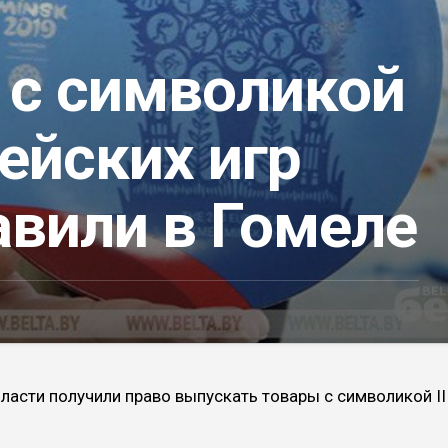
 с символикой
пейских игр
авили в Гомеле
ласти получили право выпускать товары с символикой II