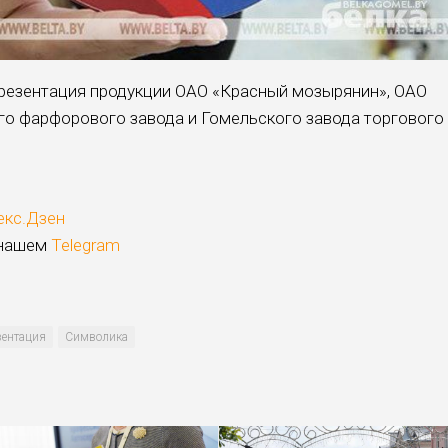
презентация продукции ОАО «Красный мозырянин», ОАО
го фарфорового завода и Гомельского завода торгового
екс.Дзен
 нашем
Telegram
зентация
Символика