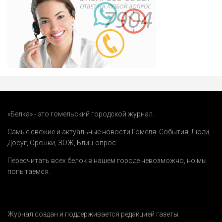
«Белка» - это гомельский городской журнал.
Самые свежие и актуальные новости Гомеля.
События
,
Люди
,
Досуг
,
Орешки
,
ЗОЖ
,
Блиц-опрос
.
Пересчитать всех белок в нашем городе невозможно, но мы
попытаемся.
Журнал создан и поддерживается редакцией газеты