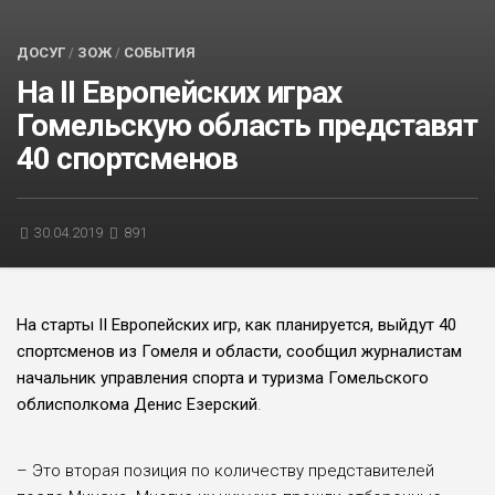
БЛИЦ-ОПРОС
ДОСУГ
/
ЗОЖ
/
СОБЫТИЯ
АФИША
На II Европейских играх
Гомельскую область представят
40 спортсменов
30.04.2019
891
На старты II Европейских игр, как планируется, выйдут 40
спортсменов из Гомеля и области, сообщил журналистам
начальник управления спорта и туризма Гомельского
облисполкома Денис Езерский
.
– Это вторая позиция по количеству представителей