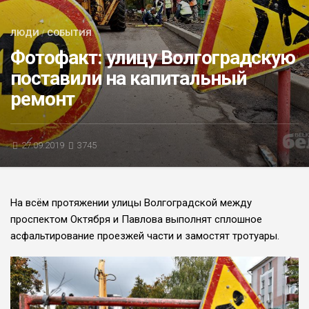
БЛИЦ-ОПРОС
ЛЮДИ
/
СОБЫТИЯ
АФИША
Фотофакт: улицу Волгоградскую
поставили на капитальный
ремонт
27.09.2019
3745
На всём протяжении улицы Волгоградской между
проспектом Октября и Павлова выполнят сплошное
асфальтирование проезжей части и замостят тротуары.