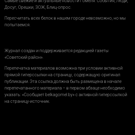
Самые свежие и актуальные новости Гомеля.
События
,
Люди
,
Досуг
,
Орешки
,
ЗОЖ
,
Блиц-опрос
.
Пересчитать всех белок в нашем городе невозможно, но мы
попытаемся.
Журнал создан и поддерживается редакцией газеты
«Советский район».
Перепечатка материалов возможна при условии активной
прямой гиперссылки на страницу, содержащую оригинал
публикации. Эта ссылка должна быть размещена в начале
перепечатанного материала – в первом абзаце необходимо
указать:
«Сообщает belkagomel.by»
с активной гиперссылкой
на страницу-источник.