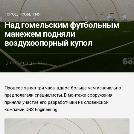
БЛИЦ-ОПРОС
ГОРОД
/
СОБЫТИЯ
АФИША
Над гомельским футбольным
манежем подняли
воздухоопорный купол
19.11.2019
3159
Процесс занял три часа, вдвое больше чем изначально
предполагали специалисты. В монтаже сооружения
приняли участие его разработчики из словенской
компании DBS Engineering.