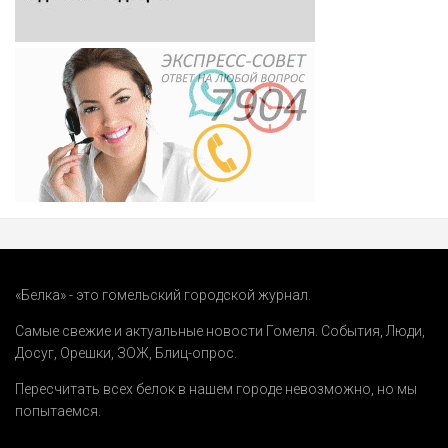
«Белка» - это гомельский городской журнал.
Самые свежие и актуальные новости Гомеля.
События
,
Люди
,
Досуг
,
Орешки
,
ЗОЖ
,
Блиц-опрос
.
Пересчитать всех белок в нашем городе невозможно, но мы
попытаемся.