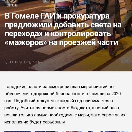
ГОРОД
БЛИЦ-ОПРОС
В Гомеле ГАИ и прокуратура
АФИША
предложили добавить света на
переходах и контролировать
«мажоров» на проезжей части
11.12.2019
2714
Городские власти рассмотрели план мероприятий по
обеспечению дорожной безопасности в Гомеле на 2020
год. Подобный документ каждый год принимается в
работу. Учитывая возможности бюджета, в новый план
вошли только самые необходимые меры, зато спрос за их
исполнение будет серьёзным.