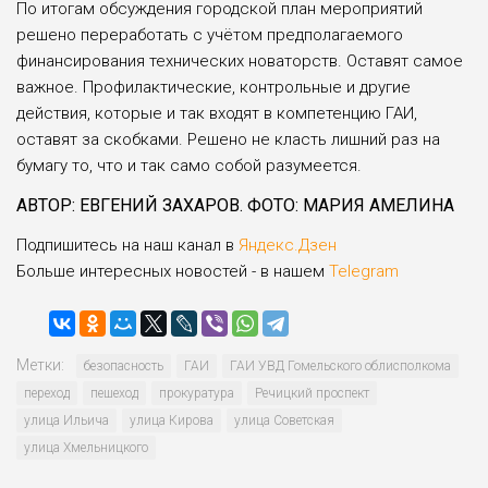
По итогам обсуждения городской план мероприятий
решено переработать с учётом предполагаемого
финансирования технических новаторств. Оставят самое
важное. Профилактические, контрольные и другие
действия, которые и так входят в компетенцию ГАИ,
оставят за скобками. Решено не класть лишний раз на
бумагу то, что и так само собой разумеется.
АВТОР: ЕВГЕНИЙ ЗАХАРОВ. ФОТО: МАРИЯ АМЕЛИНА
Подпишитесь на наш канал в
Яндекс.Дзен
Больше интересных новостей - в нашем
Telegram
Метки:
безопасность
ГАИ
ГАИ УВД Гомельского облисполкома
переход
пешеход
прокуратура
Речицкий проспект
улица Ильича
улица Кирова
улица Советская
улица Хмельницкого