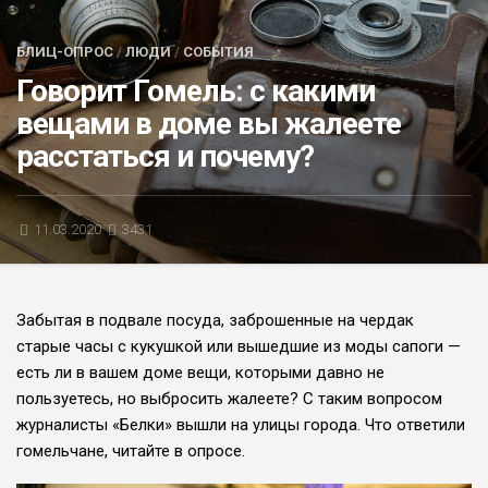
БЛИЦ-ОПРОС
БЛИЦ-ОПРОС
/
ЛЮДИ
/
СОБЫТИЯ
АФИША
Говорит Гомель: с какими
вещами в доме вы жалеете
расстаться и почему?
11.03.2020
3431
Забытая в подвале посуда, заброшенные на чердак
старые часы с кукушкой или вышедшие из моды сапоги —
есть ли в вашем доме вещи, которыми давно не
пользуетесь, но выбросить жалеете? С таким вопросом
журналисты «Белки» вышли на улицы города. Что ответили
гомельчане, читайте в опросе.