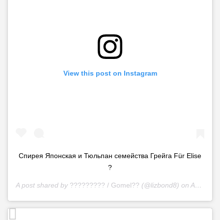
View this post on Instagram
Спирея Японская и Тюльпан семейства Грейга Für Elise
?
A post shared by
????????? / Gomel??
(@lizbond8) on
Apr 9, 2020 at 6:43am PDT