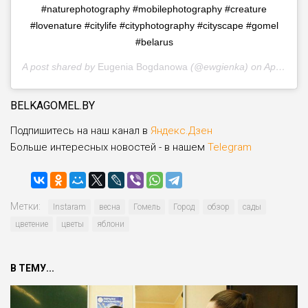
#naturephotography #mobilephotography #creature
#lovenature #citylife #cityphotography #cityscape #gomel
#belarus
A post shared by
Eugenia Bogdanowa
(@ewgienka) on
Apr 8, 2020 at 1:54am PDT
BELKAGOMEL.BY
Подпишитесь на наш канал в
Яндекс.Дзен
Больше интересных новостей - в нашем
Telegram
Метки:
Instaram
весна
Гомель
Город
обзор
сады
цветение
цветы
яблони
В ТЕМУ...