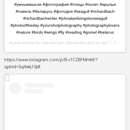
#умныемысли #фотография #птицы #полет #крылья
#гомель #беларусь #фотодня #seagull #richardbach
#richardbachwriter #johnatanlivingstonseagull
#photooftheday #yourshotphotography #photographylovers
#nature #birds #wings #fly #reading #gomel #belarus
A post shared by
sula.foto.gm
(@sula.foto.gm) on
Apr 7, 2020 at 9:56am PDT
https://www.instagram.com/p/B-v1CZBFMmM/?
igshid=3uj4akj10ji8