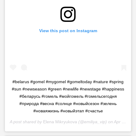
View this post on Instagram
#belarus #gomel #mygomel #gomeltoday #nature #spring
#sun #newseason #green #newlife #newstage #happiness
#беларусь #гомель #мойгомель #гомельсегодня
#природа #весна #солнце #новыйсезон #зелень
#новаяжизнь #новыйэтап #счастье
A post shared by
Elena Mikryukova
(@emiliya_vip) on
Apr 8, 2020 at 12:25am PDT