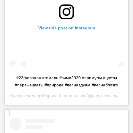
View this post on Instagram
#23февраля #гомель #зима2020 #примулы #цветы
#первыецветы #природа #веснавдуше #веснаблизко
A post shared by
Марина Шестопалова
(@mary.shestopalova) on