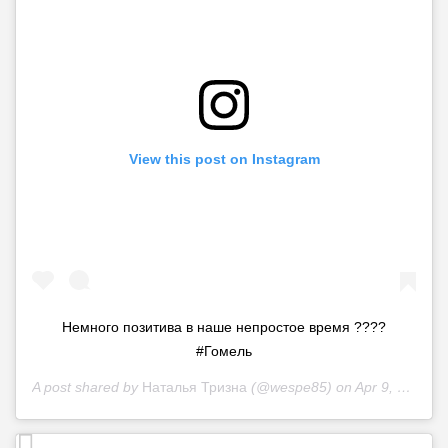
View this post on Instagram
Немного позитива в наше непростое время ????
#Гомель
A post shared by
Наталья Тризна
(@wespe85) on
Apr 9, 2020 at 1:45am PDT