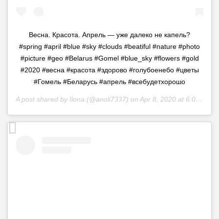
Весна. Красота. Апрель — уже далеко не капель?
#spring #april #blue #sky #clouds #beatiful #nature #photo
#picture #geo #Belarus #Gomel #blue_sky #flowers #gold
#2020 #весна #красота #здорово #голубоенебо #цветы
#Гомель #Беларусь #апрель #всебудетхорошо
A post shared by
Ilona
(@anoli7337) on
Apr 8, 2020 at 6:01am PDT