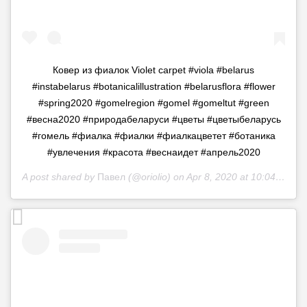
Ковер из фиалок Violet carpet #viola #belarus
#instabelarus #botanicalillustration #belarusflora #flower
#spring2020 #gomelregion #gomel #gomeltut #green
#весна2020 #природабеларуси #цветы #цветыбеларусь
#гомель #фиалка #фиалки #фиалкацветет #ботаника
#увлечения #красота #веснаидет #апрель2020
A post shared by
Павел
(@oriolio) on
Apr 8, 2020 at 10:04am PDT