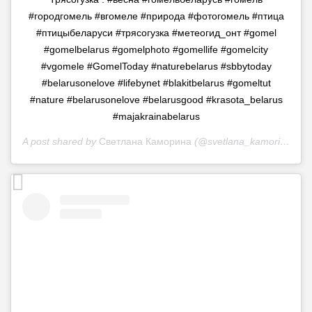
#городгомель #вгомеле #природа #фотогомель #птица
#птицыбеларуси #трясогузка #метеогид_онт #gomel
#gomelbelarus #gomelphoto #gomellife #gomelcity
#vgomele #GomelToday #naturebelarus #sbbytoday
#belarusonelove #lifebynet #blakitbelarus #gomeltut
#nature #belarusonelove #belarusgood #krasota_belarus
#majakrainabelarus
A post shared by
Светлана Каморина
(@svetlana_kamorina) on