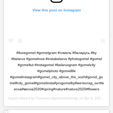
View this post on Instagram
#ilovegomel #gomelgram #гомель #беларусь #by
#belarus #gomelnow #instabelarus #photogomel #gomel
#gomeltut #instagomel #belarusgram #gomelcity
#gomelphoto #gomellife
#gomelinstagram#gomel_city_above_the_sozh#gorod_go
mel#city_gomel#gomelinsta#progomelby#метеогид_онт#в
есна#весна2020#spring#nature#nature2020#flowers
A post shared by
Татьяна
(@prostofotomig) on
Apr 9, 2020 at 10:50am PDT