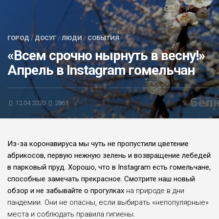
БЛИЦ-ОПРОС
АФИША
ГОРОД
/
ДОСУГ
/
ЛЮДИ
/
СОБЫТИЯ
«Всем срочно нырнуть в весну!»
Апрель в Instagram гомельчан
12.04.2020
2861
Из-за коронавируса мы чуть не пропустили цветение
абрикосов, первую нежную зелень и возвращение лебедей
в парковый пруд. Хорошо, что в Instagram есть гомельчане,
способные замечать прекрасное. Смотрите наш новый
обзор и не забывайте о прогулках
на природе в дни
пандемии. Они не опасны, если выбирать «непопулярные»
места и соблюдать правила гигиены.