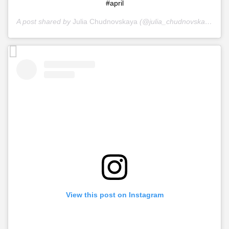
#april
A post shared by
Julia Chudnovskaya
(@julia_chudnovskaya) on
View this post on Instagram