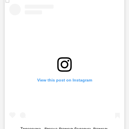
View this post on Instagram
Трясогузка . #весна #гомельбеларусь #гомель