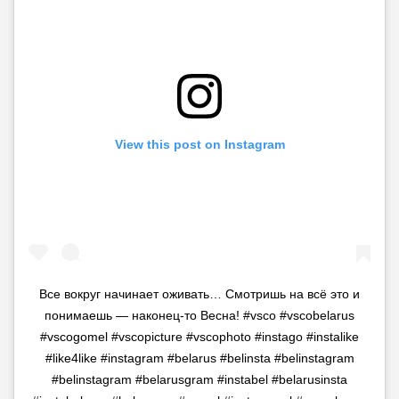
View this post on Instagram
Все вокруг начинает оживать… Смотришь на всё это и
понимаешь — наконец-то Весна! #vsco #vscobelarus
#vscogomel #vscopicture #vscophoto #instago #instalike
#like4like #instagram #belarus #belinsta #belinstagram
#belinstagram #belarusgram #instabel #belarusinsta