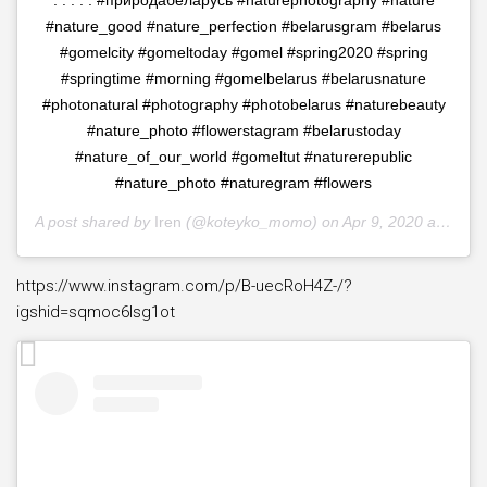
. . . . . #природабеларусь #naturephotography #nature
#nature_good #nature_perfection #belarusgram #belarus
#gomelcity #gomeltoday #gomel #spring2020 #spring
#springtime #morning #gomelbelarus #belarusnature
#photonatural #photography #photobelarus #naturebeauty
#nature_photo #flowerstagram #belarustoday
#nature_of_our_world #gomeltut #naturerepublic
#nature_photo #naturegram #flowers
A post shared by
Iren
(@koteyko_momo) on
Apr 9, 2020 at 2:50am PDT
https://www.instagram.com/p/B-uecRoH4Z-/?
igshid=sqmoc6lsg1ot