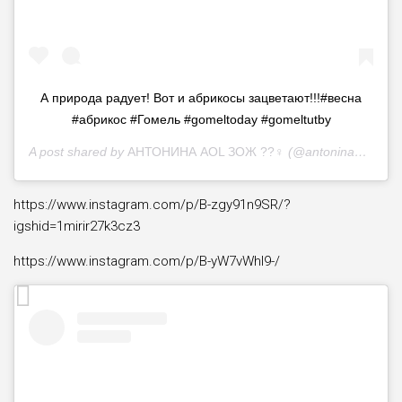
А природа радует! Вот и абрикосы зацветают!!!#весна
#абрикос #Гомель #gomeltoday #gomeltutby
A post shared by
АНТОНИНА AOL ЗОЖ ??‍♀️
(@antonina_k_aol) on
https://www.instagram.com/p/B-zgy91n9SR/?
igshid=1mirir27k3cz3
https://www.instagram.com/p/B-yW7vWhI9-/