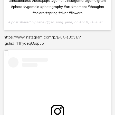
#instabelarus #belsquqre #gomel #instagomel #gomelgram
#photo #vgomele #photography #art #moment #thoughts
#colors #spring #river #flowers
A post shared by
Jane
(@so_long_jane) on
Apr 8, 2020 at 12:18pm PDT
https://www.instagram.com/p/B-uKi-aBg31/?
igshid=11hydeq08spu5