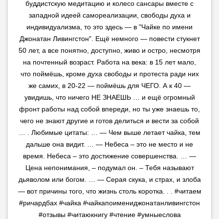
буддистскую медитацию и колесо сансары вместе с
западной идеей самореализации, свободы духа и
индивидуализма, то это здесь — в "Чайке по имени
Джонатан Ливингстон". Ещё немного — повести стукнет
50 лет, а все понятно, доступно, живо и остро, несмотря
на почтенный возраст. Работа на века: в 15 лет мало,
что поймёшь, кроме духа свободы и протеста ради них
же самих, в 20-22 — поймёшь для ЧЕГО. А к 40 —
увидишь, что ничего НЕ ЗНАЕШЬ … и ещё огромный
фронт работы над собой впереди, но ты уже знаешь то,
чего не знают другие и готов делиться и вести за собой
… . Любимые цитаты: … — Чем выше летает чайка, тем
дальше она видит. … — Небеса – это не место и не
время. Небеса – это достижение совершенства. … —
Цена непонимания, – подумал он. – Тебя называют
дьяволом или богом. … — Серая скука, и страх, и злоба
— вот причины того, что жизнь столь коротка. . . #читаем
#ричардбах #чайка #чайкапоимениджонатанливингстон
#отзывы #читаюкнигу #чтение #умныеслова