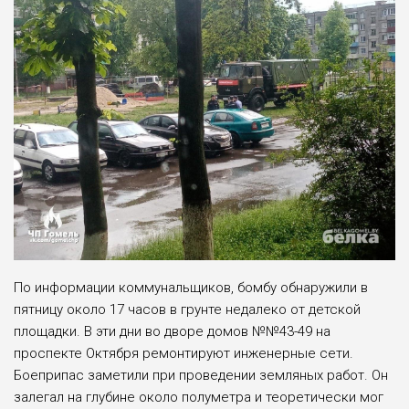
По информации коммунальщиков, бомбу обнаружили в
пятницу около 17 часов в грунте недалеко от детской
площадки. В эти дни во дворе домов №№43-49 на
проспекте Октября ремонтируют инженерные сети.
Боеприпас заметили при проведении земляных работ. Он
залегал на глубине около полуметра и теоретически мог