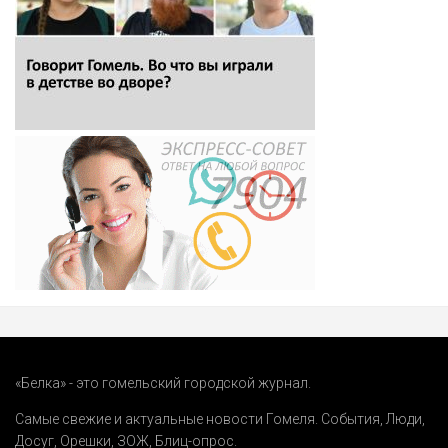
«Белка» - это гомельский городской журнал.
Самые свежие и актуальные новости Гомеля.
События
,
Люди
,
Досуг
,
Орешки
,
ЗОЖ
,
Блиц-опрос
.