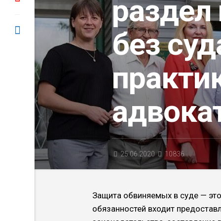
раздел
без суд
практи
адвока
25.06.2020
10836
Защита обвиняемых в суде — это 
обязанностей входит предостав