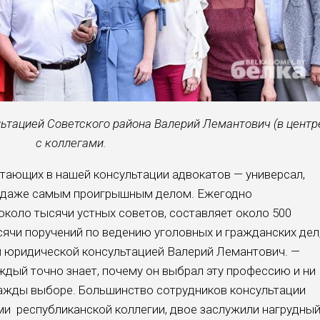
тацией Советского района Валерий Лемантович (в центр
с коллегами.
тающих в нашей консультации адвокатов — универсал,
, даже самым проигрышным делом. Ежегодно
около тысячи устных советов, составляет около 500
сячи поручений по ведению уголовных и гражданских дел
 юридической консультацией Валерий Лемантович. —
ждый точно знает, почему он выбрал эту профессию и ни
нажды выборе. Большинство сотрудников консультации
и республиканской коллегии, двое заслужили нагрудны