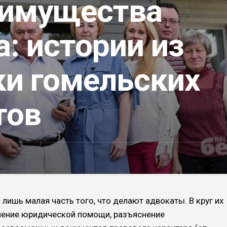
 имущества
а: истории из
ки гомельских
тов
лишь малая часть того, что делают адвокаты. В круг их
ление юридической помощи, разъяснение