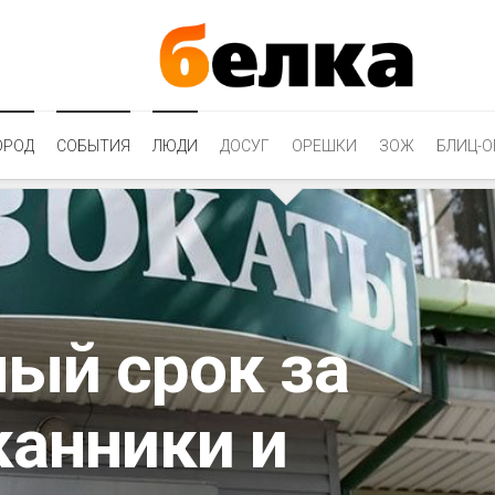
ОРОД
СОБЫТИЯ
ЛЮДИ
ДОСУГ
ОРЕШКИ
ЗОЖ
БЛИЦ-О
ный срок за
канники и