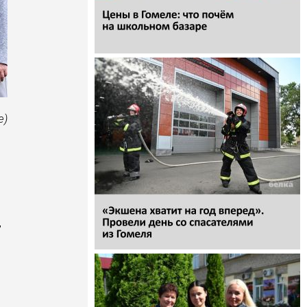
е)
,
й