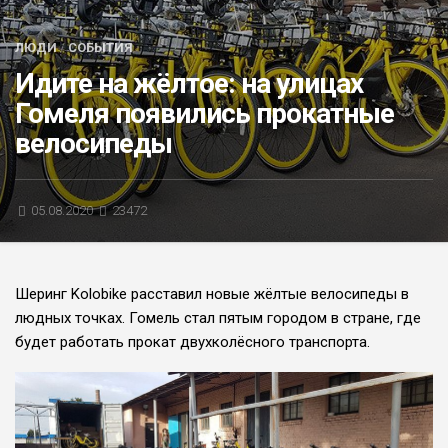
БЛИЦ-ОПРОС
ЛЮДИ
/
СОБЫТИЯ
АФИША
Идите на жёлтое: на улицах
Гомеля появились прокатные
велосипеды
05.08.2020
23472
Шеринг Kolobike расставил новые жёлтые велосипеды в
людных точках. Гомель стал пятым городом в стране, где
будет работать прокат двухколёсного транспорта.