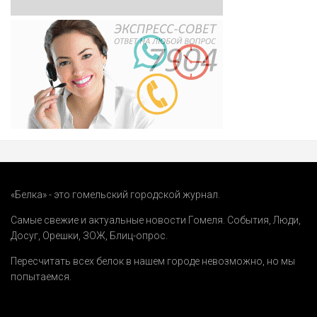
«Белка» - это гомельский городской журнал.
Самые свежие и актуальные новости Гомеля.
События
,
Люди
,
Досуг
,
Орешки
,
ЗОЖ
,
Блиц-опрос
.
Пересчитать всех белок в нашем городе невозможно, но мы
попытаемся.