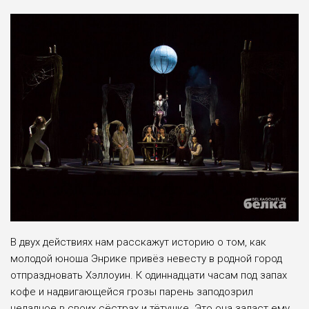
В двух действиях нам расскажут историю о том, как
молодой юноша Энрике привёз невесту в родной город
отпраздновать Хэллоуин. К одиннадцати часам под запах
кофе и надвигающейся грозы парень заподозрил
неладное в своих сёстрах и тётушке. Это она задаст ему