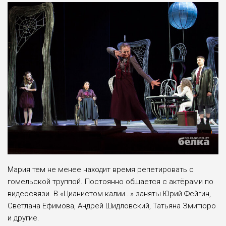
Мария тем не менее находит время репетировать с
гомельской труппой. Постоянно общается с актёрами по
видеосвязи. В «Цианистом калии…» заняты Юрий Фейгин,
Светлана Ефимова, Андрей Шидловский, Татьяна Змитюро
и другие.