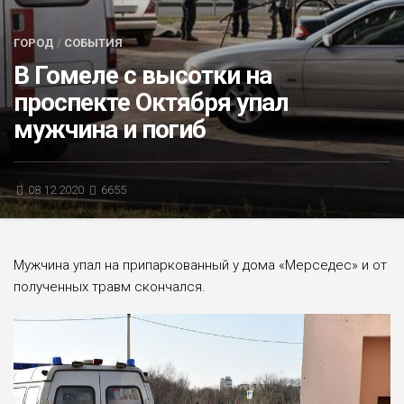
БЛИЦ-ОПРОС
ГОРОД
/
СОБЫТИЯ
АФИША
В Гомеле с высотки на
проспекте Октября упал
мужчина и погиб
08.12.2020
6655
Мужчина упал на припаркованный у дома «Мерседес» и от
полученных травм скончался.