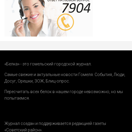
«Белка» - это гомельский городской журнал.
Самые свежие и актуальные новости Гомеля.
События
,
Люди
,
Досуг
,
Орешки
,
ЗОЖ
,
Блиц-опрос
.
Пересчитать всех белок в нашем городе невозможно, но мы
попытаемся.
Журнал создан и поддерживается редакцией газеты
«Советский район».