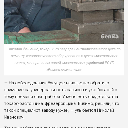
Николай Фещенко, токарь 6-го разряда централизованного цеха по
ремонту техно­логического оборудования в цехах мине­ральных
кислот, минеральных солей, ми­неральных удобрений РСУП
«Ремонтхим­монтаж»
— На собеседовании будущее начальство обратило
внимание на универсальность навыков и уже богатый к
тому времени опыт работы. У меня есть свидетельства
токаря-расточника, фрезе­ровщика. Видимо, решили, что
такой специалист заводу нужен, — улыбается Николай
Иванович.