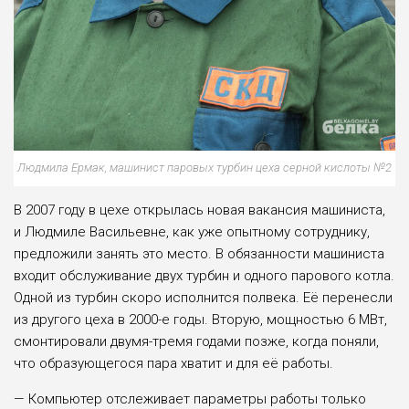
Людмила Ермак, машинист паровых турбин цеха серной кислоты №2
В 2007 году в цехе открылась новая вакансия машиниста,
и Людмиле Васильев­не, как уже опытному сотруднику,
предложили занять это место. В обязанности машиниста
входит обслуживание двух турбин и одного парового котла.
Одной из турбин скоро исполнится полвека. Её перенесли
из другого цеха в 2000-е го­ды. Вторую, мощностью 6 МВт,
смонтировали двумя-тремя годами позже, ког­да поняли,
что образующегося пара хватит и для её работы.
— Компьютер отслеживает параме­тры работы только