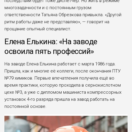
последствий будет тоже диспетчер. Но жить в режиме
многозадачно­сти и с постоянным грузом
ответственности Татьяна Обрезкова привыкла. «Другой
ритм работы даже не представляю», — говорит на
прощание опыт­ный специалист.
Елена Елькина: «На заводе
освоила пять профессий»
На заводе Елена Елькина рабо­тает с марта 1986 года.
Пришла, как и многие её коллеги, после окончания ПТУ
№79 химиков. Первые впечатления получила ещё во
время практики, которую проходила в сернокислотном
це­хе №3, а уже с дипломом маши­ниста компрессорных
установок 4-го разряда пришла на завод ра­ботать на
постоянной основе.