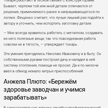
Токари работают в тесной связке с конструкторами.
Бывает, чертежи той или иной детали отличаются от
решения, приме­няемого ранее и напрашивающегося по
логике. Фещенко счи­тает, что лучше лишний раз подойти к
автору и уточнить, чем испортить заготовку детали.
— Мне всегда нравилось работать с металлом, создавать
из него полезные вещи, так что повседневная работа
совсем не в тягость, — утверждает токарь.
Эти умения пригодились Николаю Ивановичу и в быту. Он
соб­ственными руками построил дачу и наладил в ней
систему ото­пления, помощи не просил. Да и по мелочи
ввёл в обиход немало хитрых приспособлений.
Анжела Плюто: «Бережём
здоровье заводчан и учимся
зарабатывать»
В самостоятельную единицу лечебно-профилактический