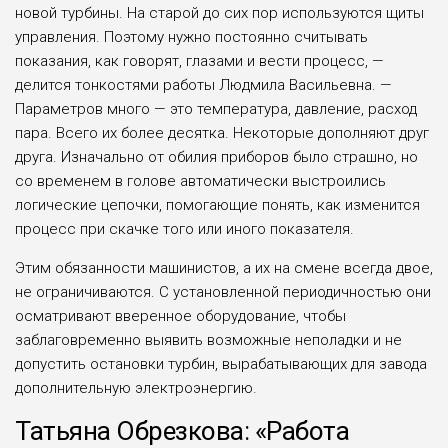
новой турбины. На старой до сих пор используются щиты
управления. Поэтому нужно постоянно считывать
показания, как говорят, гла­зами и вести процесс, —
делится тон­костями работы Людмила Васильевна. —
Параметров много — это температу­ра, давление, расход
пара. Всего их бо­лее десятка. Некоторые дополняют друг
друга. Изначально от обилия приборов было страшно, но
со временем в голове автоматически выстроились
логические цепочки, помогающие понять, как изме­нится
процесс при скачке того или ино­го показателя.
Этим обязанности машинистов, а их на смене всегда двое,
не ограничиваются. С установленной периодичностью они
осматривают вверенное оборудование, чтобы
заблаговременно выявить возмож­ные неполадки и не
допустить останов­ки турбин, вырабатывающих для завода
дополнительную электроэнергию.
Татьяна Обрезкова: «Работа