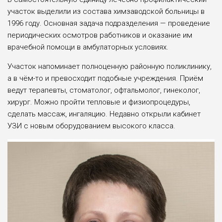
участок выде­лили из состава химзаводской больницы в
1996 году. Основная задача под­разделения — проведение
периодических осмотров работников и оказа­ние им
врачебной помощи в амбулаторных условиях.
Участок напоминает полноценную районную поликлинику,
а в чём-то и превосходит подобные учреждения. Приём
ведут терапевты, стомато­лог, офтальмолог, гинеколог,
хирург. Можно пройти тепловые и физио­процедуры,
сделать массаж, ингаляцию. Недавно открыли кабинет
УЗИ с новым оборудованием высокого класса.