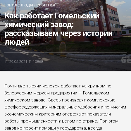
ГОРОД
/
ЛЮДИ
/
СОБЫТИЯ
БЛИЦ-ОПРОС
Как работает Гомельский
АФИША
химический завод:
рассказываем через истории
людей
29.05.2021
10868
Почти две тысячи человек работают на крупном по
белорусским меркам предприятии — Гомельском
химическом заводе. Здесь производят комплекс­ные
фосфорсодержащих минеральные удобрения и по многим
экономическим критериям опережают показатели
работы промышленности в целом по стране. При этом
завод не просит помощи у государства, всегда