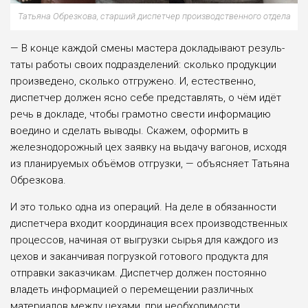
Татьяна Обрезкова, старший диспетчер производственного отдела
— В конце каждой смены мастера докладывают резуль­
таты работы своих подразделе­ний: сколько продукции
произве­дено, сколько отгружено. И, есте­ственно,
диспетчер должен ясно себе представлять, о чём идёт
речь в докладе, чтобы грамотно све­сти информацию
воедино и сде­лать выводы. Скажем, оформить в
железнодорожный цех заявку на выдачу вагонов, исходя
из планируемых объёмов отгрузки, — объясняет Татьяна
Обрезкова.
И это только одна из операций. На деле в обязанности
диспетчера вхо­дит координация всех производственных
процессов, начиная от выгрузки сырья для каждого из
цехов и заканчивая погрузкой готового продукта для
отправки заказчикам. Диспетчер должен постоянно
владеть информацией о перемещении различных
материалов между цехами, при необходимости