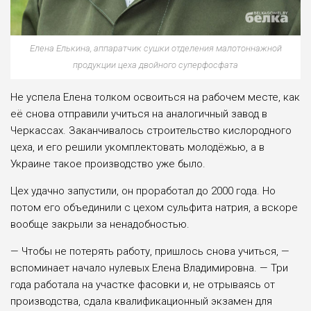
Елена Елькина, аппаратчик сушки отделения малотоннажной
продукции цеха двойного суперфосфата
Не успела Елена толком освоиться на рабочем месте, как
её снова отправили учиться на аналогичный завод в
Черкассах. Заканчивалось строительство кислородного
цеха, и его реши­ли укомплектовать молодёжью, а в
Украине такое производство уже было.
Цех удачно запустили, он про­работал до 2000 года. Но
потом его объединили с цехом сульфи­та натрия, а вскоре
вообще закры­ли за ненадобностью.
— Чтобы не потерять работу, пришлось снова учиться, —
вспоминает начало нулевых Елена Владими­ровна. — Три
года работала на участке фасовки и, не отрываясь от
произ­водства, сдала квалификационный экзамен для