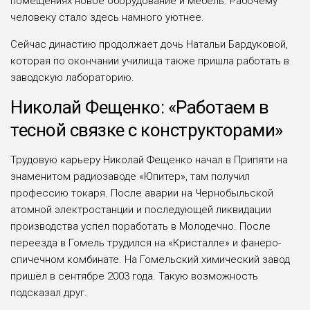
помещениях новое оборудование и мебель. Рабочему
человеку стало здесь намного уютнее.
Сейчас династию продолжает дочь Натальи Бардуковой,
которая по оконча­нии училища также пришла работать в
заводскую лабораторию.
Николай Фещенко: «Работаем в
тесной связке с конструкторами»
Трудовую карьеру Николай Фещенко начал в Припяти на
зна­менитом радиозаводе «Юпитер», там получил
профессию токаря. После аварии на Чернобыльской
атомной электростанции и после­дующей ликвидации
производства успел поработать в Молодечно. После
переезда в Гомель трудился на «Кристалле» и фанеро-
спичечном комбинате. На Гомельский химический завод
пришёл в сентябре 2003 года. Такую возможность
подсказал друг.