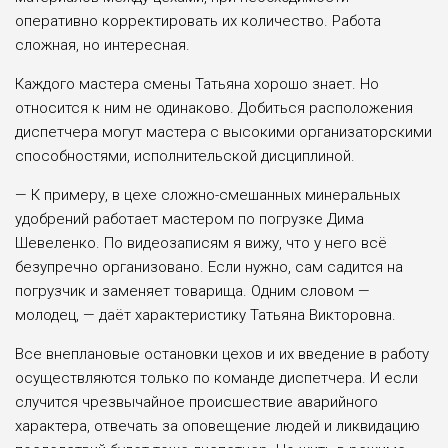
оперативно корректировать их количество. Работа
сложная, но интересная.
Каждого мастера смены Татьяна хорошо знает. Но
относится к ним не одинаково. Добиться расположения
диспетчера могут мастера с высокими организаторскими
способностями, исполнительской дисциплиной.
— К примеру, в цехе сложно-смешанных минеральных
удобрений рабо­тает мастером по погрузке Дима
Шевеленко. По видеозаписям я вижу, что у него всё
безупречно организовано. Если нужно, сам садится на
погрузчик и заменяет товарища. Одним словом —
молодец, — даёт характеристику Татьяна Викторовна.
Все внеплановые остановки цехов и их введение в работу
осуществля­ются только по команде диспетчера. И если
случится чрезвычайное проис­шествие аварийного
характера, отвечать за оповещение людей и ликвида­цию