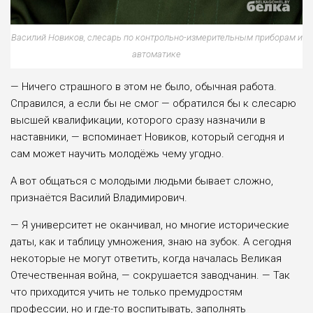
Василий Новиков, слесарь по контрольно-измерительным приборам и
автоматике
— Ничего страшного в этом не было, обычная работа.
Справился, а если бы не смог — обратился бы к слесарю
высшей квалификации, которого сразу назначили в
наставники, — вспоминает Новиков, который сегодня и
сам может научить молодёжь чему угодно.
А вот общаться с молодыми людьми бывает сложно,
признаётся Василий Владимирович.
— Я университет не оканчивал, но многие исторические
даты, как и таблицу умножения, знаю на зубок. А сегодня
некоторые не могут ответить, когда нача­лась Великая
Отечественная война, — сокрушается заводчанин. — Так
что при­ходится учить не только премудростям
профессии, но и где-то воспитывать, заполнять