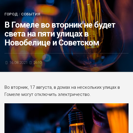
БЛИЦ-ОПРОС
ГОРОД
/
СОБЫТИЯ
АФИША
В Гомеле во вторник не будет
света на пяти улицах в
Новобелице и Советском
16.08.2021
2610
Во вторник, 17 августа, в домах на нескольких улицах в
Гомеле могут отключить электричество.