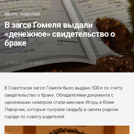
БЛИЦ-ОПРОС
ЛЮДИ
/
СОБЫТИЯ
АФИША
В загсе Гомеля выдали
«денежное» свидетельство о
браке
19.09.2021
23052
В Советском загсе Гомеля было выдано 500-е по счету
свидетельство о браке. Обладателями документа с
«денежным» номером стали минчане Игорь и Юлия
Лаворчик, которые сыграли свадьбу в своем родном
городе по совету родителей.