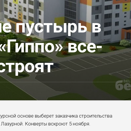
е пустырь в
«Гиппо» все-
строят
урсной основе выберет заказчика строительства
 Лазурной. Конверты вскроют 5 ноября.