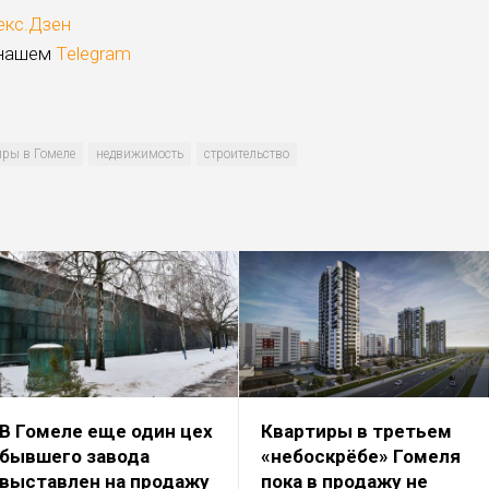
екс.Дзен
 нашем
Telegram
иры в Гомеле
недвижимость
строительство
В Гомеле еще один цех
Квартиры в третьем
бывшего завода
«небоскрёбе» Гомеля
выставлен на продажу
пока в продажу не