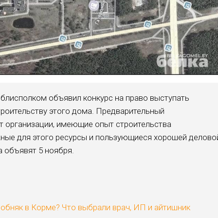
блисполком объявил конкурс на право выступать
троительству этого дома. Предварительный
т организации, имеющие опыт строительства
ные для этого ресурсы и пользующиеся хорошей делово
а объявят 5 ноября.
собняк в Корме? Что выбрали врач, ИП и айтишник