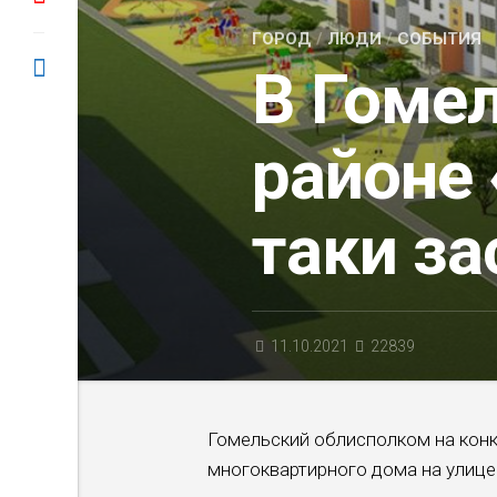
ГОРОД
/
ЛЮДИ
/
СОБЫТИЯ
В Гомел
районе 
таки за
11.10.2021
22839
Гомельский облисполком на конк
многоквартирного дома на улице