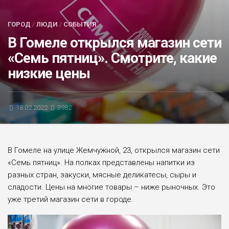
БЛИЦ-ОПРОС
ГОРОД
/
ЛЮДИ
/
СОБЫТИЯ
АФИША
В Гомеле открылся магазин сети
«Семь пятниц». Смотрите, какие
низкие цены
18.02.2022
3982
В Гомеле на улице Жемчужной, 23, открылся магазин сети
«Семь пятниц». На полках представлены напитки из
разных стран, закуски, мясные деликатесы, сыры и
сладости. Цены на многие товары – ниже рыночных. Это
уже третий магазин сети в городе.