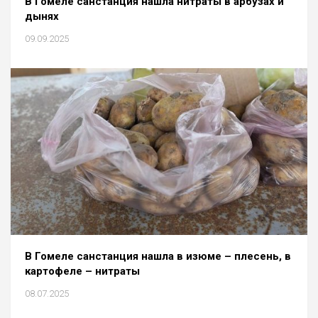
В Гомеле санстанция нашла нитраты в арбузах и
дынях
09.09.2025
В Гомеле санстанция нашла в изюме – плесень, в
картофеле – нитраты
08.07.2025