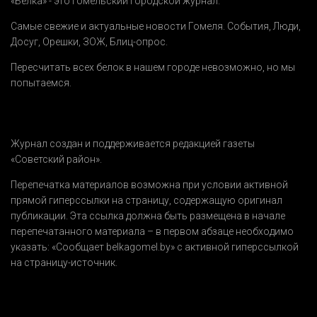
«Белка» - это гомельский городской журнал.
Самые свежие и актуальные новости Гомеля.
События
,
Люди
,
Досуг
,
Орешки
,
ЗОЖ
,
Блиц-опрос
.
Пересчитать всех белок в нашем городе невозможно, но мы
попытаемся.
Журнал создан и поддерживается редакцией газеты
«Советский район».
Перепечатка материалов возможна при условии активной
прямой гиперссылки на страницу, содержащую оригинал
публикации. Эта ссылка должна быть размещена в начале
перепечатанного материала – в первом абзаце необходимо
указать:
«Сообщает belkagomel.by»
с активной гиперссылкой
на страницу-источник.