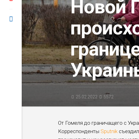
Новой Г
происх
границе
Украин
25.02.2022
5572
От Гомеля до граничащего с Укр
Корреспонденты
Sputnik
съездили