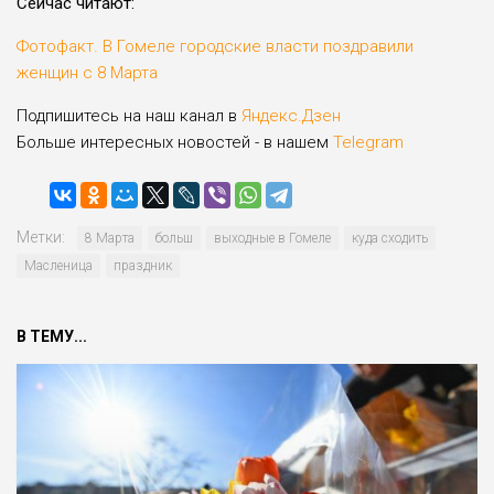
Сейчас читают:
Фотофакт. В Гомеле городские власти поздравили
женщин с 8 Марта
Подпишитесь на наш канал в
Яндекс.Дзен
Больше интересных новостей - в нашем
Telegram
Метки:
8 Марта
больш
выходные в Гомеле
куда сходить
Масленица
праздник
В ТЕМУ...