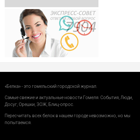
«Белка» - это гомельский городской журнал.
Самые свежие и актуальные новости Гомеля.
События
,
Люди
,
Досуг
,
Орешки
,
ЗОЖ
,
Блиц-опрос
.
Пересчитать всех белок в нашем городе невозможно, но мы
попытаемся.