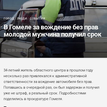
БЛИЦ-ОПРОС
АФИША
ГОРОД
/
ЛЮДИ
/
СОБЫТИЯ
В Гомеле за вождение без прав
молодой мужчина получил срок
22.03.2022
3284
34-летний житель областного центра в прошлом году
несколько раз привлекался к административной
ответственности за вождение автомобиля без прав.
Попавшись в очередной раз, он был задержан и получил
уже не штраф, а реальный срок. Подробностями
поделились в прокуратуре Гомеля.