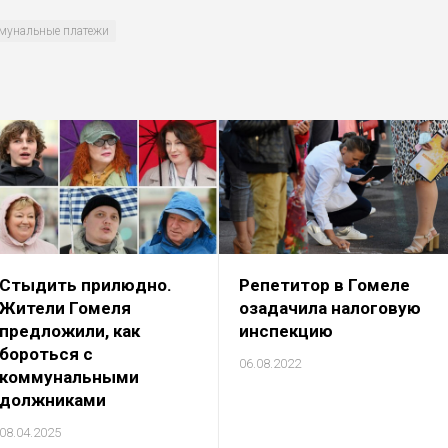
мунальные платежи
Стыдить прилюдно.
Репетитор в Гомеле
Жители Гомеля
озадачила налоговую
предложили, как
инспекцию
бороться с
06.08.2022
коммунальными
должниками
08.04.2025