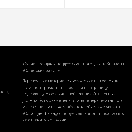
Журнал создан и поддерживается редакцией газеты
«Советский район».
.
Перепечатка материалов возможна при условии
активной прямой гиперссылки на страницу,
ожно,
содержащую оригинал публикации. Эта ссылка
должна быть размещена в начале перепечатанного
материала – в первом абзаце необходимо указать:
«Сообщает belkagomel.by»
с активной гиперссылкой
на страницу-источник.