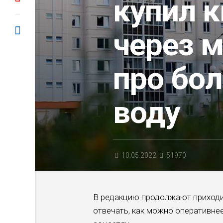
купил к
через м
про бол
воду
10.05.2022
51970
В редакцию продолжают приходи
отвечать, как можно оперативнее.