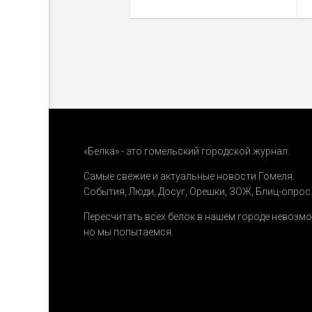
«Белка» - это гомельский городской журнал.
Самые свежие и актуальные новости Гомеля.
События
,
Люди
,
Досуг
,
Орешки
,
ЗОЖ
,
Блиц-опрос
Пересчитать всех белок в нашем городе невозм
но мы попытаемся.