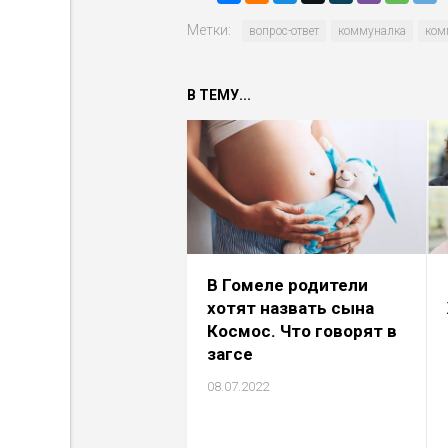
Метки:
вопрос-ответ
коммуналка
ком
В ТЕМУ...
В Гомеле родители
хотят назвать сына
Космос. Что говорят в
загсе
08.07.2022