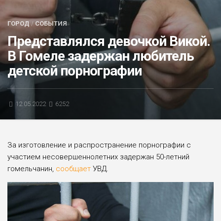
БЛИЦ-ОПРОС
ГОРОД
/
СОБЫТИЯ
АФИША
Представлялся девочкой Викой.
В Гомеле задержан любитель
детской порнографии
12.05.2022
6252
За изготовление и распространение порнографии с
участием несовершеннолетних задержан 50-летний
гомельчанин,
сообщает
УВД.