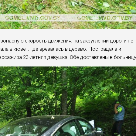
езопасную скорость движения, на закруглении дороги не
ала в кювет, где врезалась в дерево. Пострадала и
пассажира 23-летняя девушка. Обе доставлены в больницу