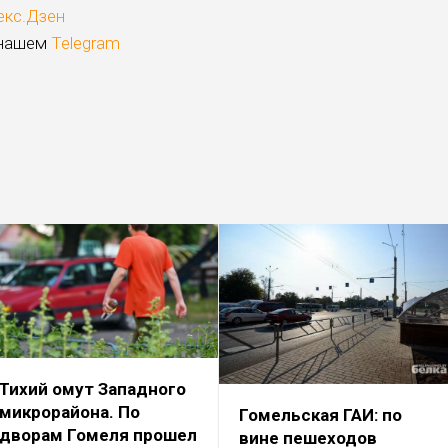
екс.Дзен
 нашем
Telegram
Тихий омут Западного
микрорайона. По
Гомельская ГАИ: по
дворам Гомеля прошел
вине пешеходов