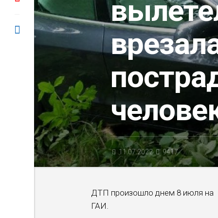
вылетел
врезала
постра
челове
11.07.2022
9417
ДТП произошло днем 8 июля на 
ГАИ.