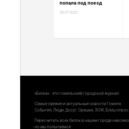
попала под поезд
20.07.2022
«Белка» - это гомельский городской журнал.
Самые свежие и актуальные новости Гомеля.
События
,
Люди
,
Досуг
,
Орешки
,
ЗОЖ
,
Блиц-опрос
Пересчитать всех белок в нашем городе невозм
но мы попытаемся.