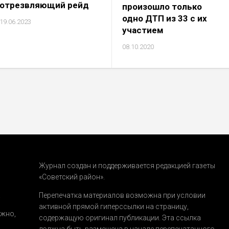
отрезвляющий рейд
произошло только
одно ДТП из 33 с их
19.06.2023
участием
08.10.2020
Журнал создан и поддерживается редакцией газеты
«Советский район».
.
Перепечатка материалов возможна при условии
активной прямой гиперссылки на страницу,
ожно,
содержащую оригинал публикации. Эта ссылка
должна быть размещена в начале перепечатанного