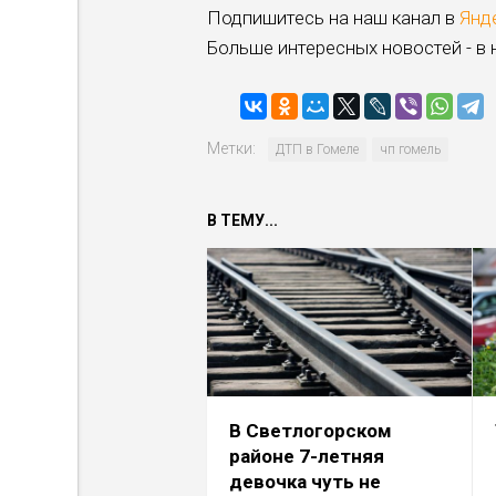
Подпишитесь на наш канал в
Янд
Больше интересных новостей - в
Метки:
ДТП в Гомеле
чп гомель
В ТЕМУ...
В Светлогорском
районе 7-летняя
девочка чуть не