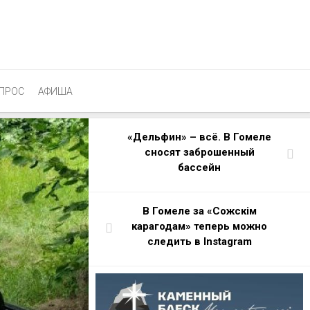
ПРОС
АФИША
«Дельфин» – всё. В Гомеле
cносят заброшенный
бассейн
В Гомеле за «Сожскім
карагодам» теперь можно
следить в Instagram