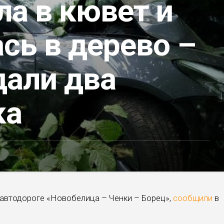
а в кювет и
сь в дерево –
дали два
ка
автодороге «Новобелица – Ченки – Борец»,
сообщили
в