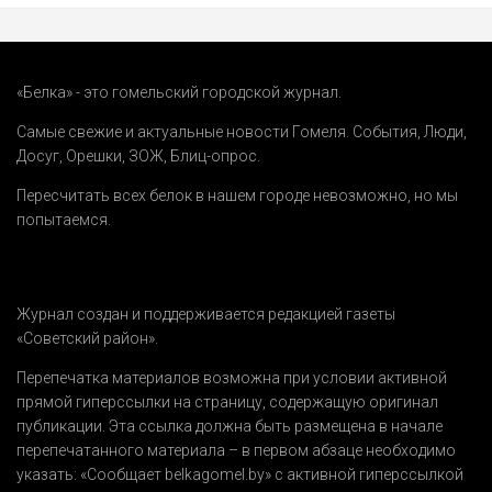
«Белка» - это гомельский городской журнал.
Самые свежие и актуальные новости Гомеля.
События
,
Люди
,
Досуг
,
Орешки
,
ЗОЖ
,
Блиц-опрос
.
Пересчитать всех белок в нашем городе невозможно, но мы
попытаемся.
Журнал создан и поддерживается редакцией газеты
«Советский район».
Перепечатка материалов возможна при условии активной
прямой гиперссылки на страницу, содержащую оригинал
публикации. Эта ссылка должна быть размещена в начале
перепечатанного материала – в первом абзаце необходимо
указать:
«Сообщает belkagomel.by»
с активной гиперссылкой