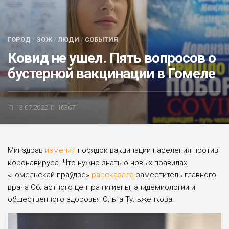
БЛИЦ-ОПРОС
АФИША
ГОРОД
/
ЗОЖ
/
ЛЮДИ
/
СОБЫТИЯ
Ковид не ушел. Пять вопросов о
бустерной вакцинации в Гомеле
13.07.2022
10367
Минздрав
изменил
порядок вакцинации населения против
коронавируса. Что нужно знать о новых правилах,
«Гомельскай праўдзе»
рассказала
заместитель главного
врача Областного центра гигиены, эпидемиологии и
общественного здоровья Ольга Тульженкова.