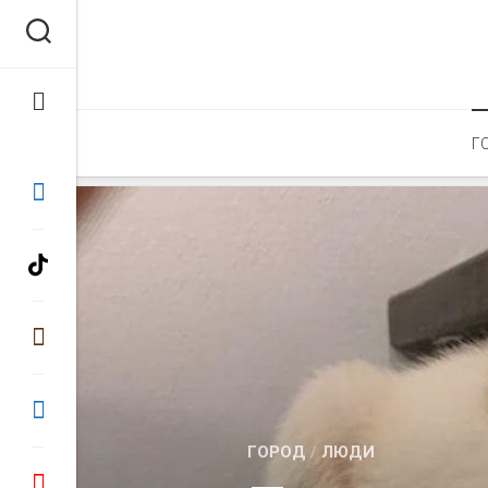
Перейти
к
содержанию
Г
ГОРОД
/
ЛЮДИ