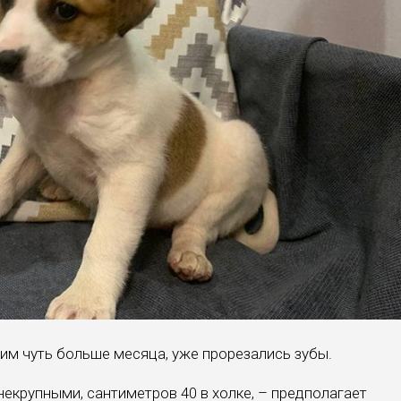
им чуть больше месяца, уже прорезались зубы.
некрупными, сантиметров 40 в холке, – предполагает