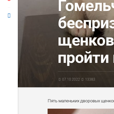
Гомель
беспри
щенков 
пройти
07.10.2022
13383
Пять маленьких дворовых щенко