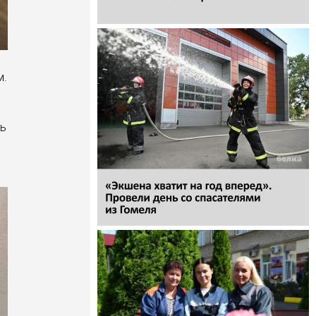
м.
ть