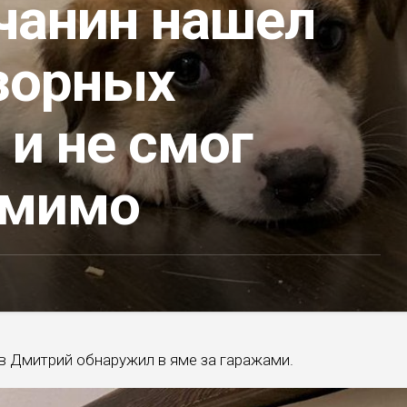
чанин нашел
зорных
и не смог
 мимо
в Дмитрий обнаружил в яме за гаражами.