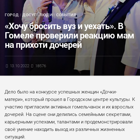
БЛИЦ-ОПРОС
ГОРОД
/
ДОСУГ
/
ЛЮДИ
/
СОБЫТИЯ
АФИША
«Хочу бросить вуз и уехать». В
Гомеле проверили реакцию мам
на прихоти дочерей
13.10.2022
18576
Дело было на конкурсе успешных женщин «Дочки-
матери», который прошел в Городском центре культуры. К
участию пригласили активных гомельчанок и их взрослых
дочерей. На сцене они делились семейными секретами,
карьерными успехами, талантами и продемонстрировали
своё умение находить выход из различных жизненных
ситуаций.