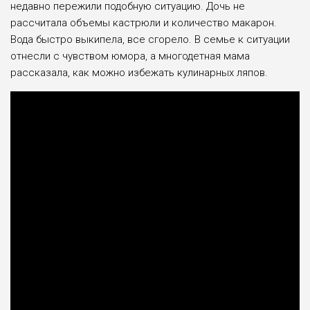
недавно пережили подобную ситуацию. Дочь не
рассчитала объемы кастрюли и количество макарон.
Вода быстро выкипела, все сгорело. В семье к ситуации
отнесли с чувством юмора, а многодетная мама
рассказала, как можно избежать кулинарных ляпов.